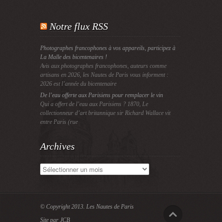
Notre flux RSS
Photographes francophones à vos appareils, participez à
La Malle des bicentenaires !
Avis aux photographes francophones, auteurs comme
artisans en 2026, les Nautes de Paris vous informent :
2026 est l’année du bicentenaire
De l’eau offerte aux Parisiens pour remplacer le vin
Qui a offert de l’eau aux Parisiens ? 1870, Le
collectionneur d’art britannique sir Richard Wallace vit
entre Paris (rue
Archives
Archives
© Copyright 2013.
Les Nautes de Paris
Site par JCB