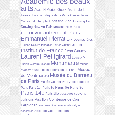
Académie des beaux-
arts
Astrid de la
Adrien Goetz
Acagl14
Forest
balade ludique dans Paris
Carine Tissot
Christine Phal
Drawing Lab
Carreau du Temple
Drawing Now Art Fair
Drawing Now Paris
découvrir autrement Paris
Emmanuel Pierrat
Erik Desmazières
Gérard Jouhet
Eugène Delâtre
fondation Taylor
Institut de France
Jean Gaumy
Laurent Petitgirard
Louis XIV
Montmartre
Lucien Clergue
Michou
Musée
Musée
musée de la Libération de Paris
d'Orsay
Musée du Barreau
de Montmartre
de Paris
Musée Guimet
Parc zoologique de
Paris 6e
Paris 9e
Paris
Paris 1er
Paris 3e
Paris 14e
Paris 18e
passages couverts
Pavillon Comtesse de Caen
parisiens
Perpignan
Première Guerre mondiale
rallyes
Seconde Guerre mondiale
pédestres