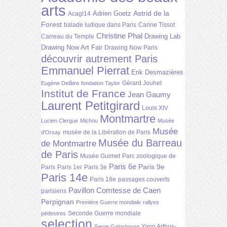
arts
Astrid de la
Adrien Goetz
Acagl14
Forest
balade ludique dans Paris
Carine Tissot
Christine Phal
Drawing Lab
Carreau du Temple
Drawing Now Art Fair
Drawing Now Paris
découvrir autrement Paris
Emmanuel Pierrat
Erik Desmazières
Gérard Jouhet
Eugène Delâtre
fondation Taylor
Institut de France
Jean Gaumy
Laurent Petitgirard
Louis XIV
Montmartre
Lucien Clergue
Michou
Musée
Musée
musée de la Libération de Paris
d'Orsay
Musée du Barreau
de Montmartre
de Paris
Musée Guimet
Parc zoologique de
Paris 6e
Paris 9e
Paris
Paris 1er
Paris 3e
Paris 14e
Paris 18e
passages couverts
Pavillon Comtesse de Caen
parisiens
Perpignan
Première Guerre mondiale
rallyes
Seconde Guerre mondiale
pédestres
selection
Yann Arthus-
Serge Gainsbourg