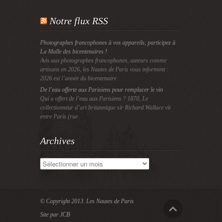
Notre flux RSS
Photographes francophones à vos appareils, participez à
La Malle des bicentenaires !
Avis aux photographes francophones, auteurs comme
artisans en 2026, les Nautes de Paris vous informent :
2026 est l’année du bicentenaire
De l’eau offerte aux Parisiens pour remplacer le vin
Qui a offert de l’eau aux Parisiens ? 1870, Le
collectionneur d’art britannique sir Richard Wallace vit
entre Paris (rue
Archives
Archives
© Copyright 2013.
Les Nautes de Paris
Site par JCB