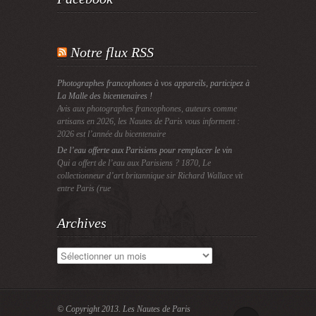
Notre flux RSS
Photographes francophones à vos appareils, participez à
La Malle des bicentenaires !
Avis aux photographes francophones, auteurs comme
artisans en 2026, les Nautes de Paris vous informent :
2026 est l’année du bicentenaire
De l’eau offerte aux Parisiens pour remplacer le vin
Qui a offert de l’eau aux Parisiens ? 1870, Le
collectionneur d’art britannique sir Richard Wallace vit
entre Paris (rue
Archives
Archives
© Copyright 2013.
Les Nautes de Paris