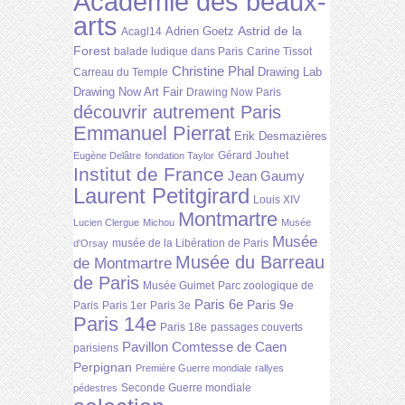
Académie des beaux-
arts
Astrid de la
Adrien Goetz
Acagl14
Forest
balade ludique dans Paris
Carine Tissot
Christine Phal
Drawing Lab
Carreau du Temple
Drawing Now Art Fair
Drawing Now Paris
découvrir autrement Paris
Emmanuel Pierrat
Erik Desmazières
Gérard Jouhet
Eugène Delâtre
fondation Taylor
Institut de France
Jean Gaumy
Laurent Petitgirard
Louis XIV
Montmartre
Lucien Clergue
Michou
Musée
Musée
musée de la Libération de Paris
d'Orsay
Musée du Barreau
de Montmartre
de Paris
Musée Guimet
Parc zoologique de
Paris 6e
Paris 9e
Paris
Paris 1er
Paris 3e
Paris 14e
Paris 18e
passages couverts
Pavillon Comtesse de Caen
parisiens
Perpignan
Première Guerre mondiale
rallyes
Seconde Guerre mondiale
pédestres