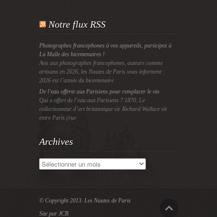
Notre flux RSS
Photographes francophones à vos appareils, participez à
La Malle des bicentenaires !
Avis aux photographes francophones, auteurs comme
artisans en 2026, les Nautes de Paris vous informent :
2026 est l’année du bicentenaire
De l’eau offerte aux Parisiens pour remplacer le vin
Qui a offert de l’eau aux Parisiens ? 1870, Le
collectionneur d’art britannique sir Richard Wallace vit
entre Paris (rue
Archives
Archives
© Copyright 2013.
Les Nautes de Paris
Site par JCB