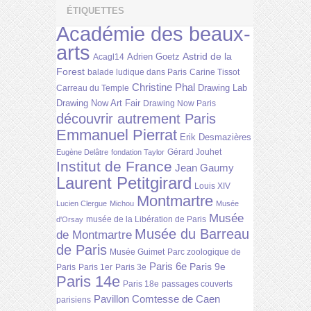
ÉTIQUETTES
Académie des beaux-
arts
Astrid de la
Adrien Goetz
Acagl14
Forest
balade ludique dans Paris
Carine Tissot
Christine Phal
Drawing Lab
Carreau du Temple
Drawing Now Art Fair
Drawing Now Paris
découvrir autrement Paris
Emmanuel Pierrat
Erik Desmazières
Gérard Jouhet
Eugène Delâtre
fondation Taylor
Institut de France
Jean Gaumy
Laurent Petitgirard
Louis XIV
Montmartre
Lucien Clergue
Michou
Musée
Musée
musée de la Libération de Paris
d'Orsay
Musée du Barreau
de Montmartre
de Paris
Musée Guimet
Parc zoologique de
Paris 6e
Paris 9e
Paris
Paris 1er
Paris 3e
Paris 14e
Paris 18e
passages couverts
Pavillon Comtesse de Caen
parisiens