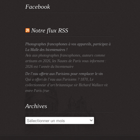
Facebook
Notre flux RSS
Photographes francophones à vos appareils, participez à
La Malle des bicentenaires !
Avis aux photographes francophones, auteurs comme
artisans en 2026, les Nautes de Paris vous informent :
2026 est l’année du bicentenaire
De l’eau offerte aux Parisiens pour remplacer le vin
Qui a offert de l’eau aux Parisiens ? 1870, Le
collectionneur d’art britannique sir Richard Wallace vit
entre Paris (rue
Archives
Archives