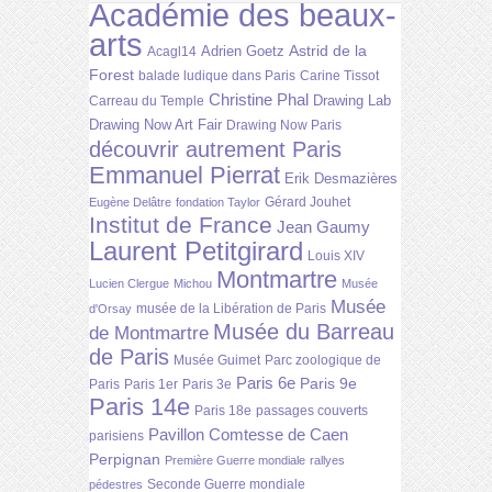
Académie des beaux-
arts
Astrid de la
Adrien Goetz
Acagl14
Forest
balade ludique dans Paris
Carine Tissot
Christine Phal
Drawing Lab
Carreau du Temple
Drawing Now Art Fair
Drawing Now Paris
découvrir autrement Paris
Emmanuel Pierrat
Erik Desmazières
Gérard Jouhet
Eugène Delâtre
fondation Taylor
Institut de France
Jean Gaumy
Laurent Petitgirard
Louis XIV
Montmartre
Lucien Clergue
Michou
Musée
Musée
musée de la Libération de Paris
d'Orsay
Musée du Barreau
de Montmartre
de Paris
Musée Guimet
Parc zoologique de
Paris 6e
Paris 9e
Paris
Paris 1er
Paris 3e
Paris 14e
Paris 18e
passages couverts
Pavillon Comtesse de Caen
parisiens
Perpignan
Première Guerre mondiale
rallyes
Seconde Guerre mondiale
pédestres