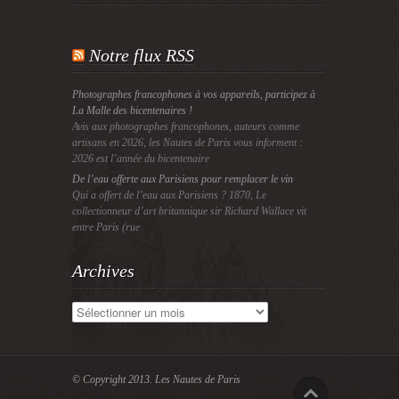
Notre flux RSS
Photographes francophones à vos appareils, participez à
La Malle des bicentenaires !
Avis aux photographes francophones, auteurs comme
artisans en 2026, les Nautes de Paris vous informent :
2026 est l’année du bicentenaire
De l’eau offerte aux Parisiens pour remplacer le vin
Qui a offert de l’eau aux Parisiens ? 1870, Le
collectionneur d’art britannique sir Richard Wallace vit
entre Paris (rue
Archives
Archives
© Copyright 2013.
Les Nautes de Paris