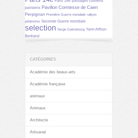
Paris 18e
passages couverts
Pavillon Comtesse de Caen
parisiens
Perpignan
Première Guerre mondiale
rallyes
Seconde Guerre mondiale
pédestres
selection
Yann Arthus-
Serge Gainsbourg
Bertrand
CATÉGORIES
Académie des beaux-arts
Académie française
animaux
Animaux
Architecte
Artisanat