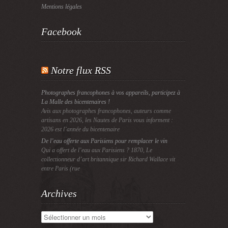
Mentions légales
Facebook
Notre flux RSS
Photographes francophones à vos appareils, participez à
La Malle des bicentenaires !
Avis aux photographes francophones, auteurs comme
artisans en 2026, les Nautes de Paris vous informent :
2026 est l’année du bicentenaire
De l’eau offerte aux Parisiens pour remplacer le vin
Qui a offert de l’eau aux Parisiens ? 1870, Le
collectionneur d’art britannique sir Richard Wallace vit
entre Paris (rue
Archives
Archives