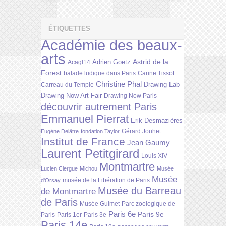
ÉTIQUETTES
Académie des beaux-
arts
Astrid de la
Adrien Goetz
Acagl14
Forest
balade ludique dans Paris
Carine Tissot
Christine Phal
Drawing Lab
Carreau du Temple
Drawing Now Art Fair
Drawing Now Paris
découvrir autrement Paris
Emmanuel Pierrat
Erik Desmazières
Gérard Jouhet
Eugène Delâtre
fondation Taylor
Institut de France
Jean Gaumy
Laurent Petitgirard
Louis XIV
Montmartre
Lucien Clergue
Michou
Musée
Musée
musée de la Libération de Paris
d'Orsay
Musée du Barreau
de Montmartre
de Paris
Musée Guimet
Parc zoologique de
Paris 6e
Paris 9e
Paris
Paris 1er
Paris 3e
Paris 14e