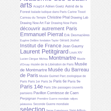
arts
Astrid de la
Adrien Goetz
Acagl14
Forest
balade ludique dans Paris
Carine Tissot
Christine Phal
Drawing Lab
Carreau du Temple
Drawing Now Art Fair
Drawing Now Paris
découvrir autrement Paris
Emmanuel Pierrat
Erik Desmazières
Gérard Jouhet
Eugène Delâtre
fondation Taylor
Institut de France
Jean Gaumy
Laurent Petitgirard
Louis XIV
Montmartre
Lucien Clergue
Michou
Musée
Musée
musée de la Libération de Paris
d'Orsay
Musée du Barreau
de Montmartre
de Paris
Musée Guimet
Parc zoologique de
Paris 6e
Paris 9e
Paris
Paris 1er
Paris 3e
Paris 14e
Paris 18e
passages couverts
Pavillon Comtesse de Caen
parisiens
Perpignan
Première Guerre mondiale
rallyes
Seconde Guerre mondiale
pédestres
selection
Yann Arthus-
Serge Gainsbourg