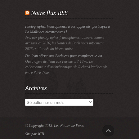
Notre flux RSS
Photographes francophones à vos appareils, participez à
La Malle des bicentenaires !
Avis aux photographes francophones, auteurs comme
artisans en 2026, les Nautes de Paris vous informent :
2026 est l’année du bicentenaire
De l’eau offerte aux Parisiens pour remplacer le vin
Qui a offert de l’eau aux Parisiens ? 1870, Le
collectionneur d’art britannique sir Richard Wallace vit
entre Paris (rue
Archives
Archives
© Copyright 2013.
Les Nautes de Paris
Site par JCB