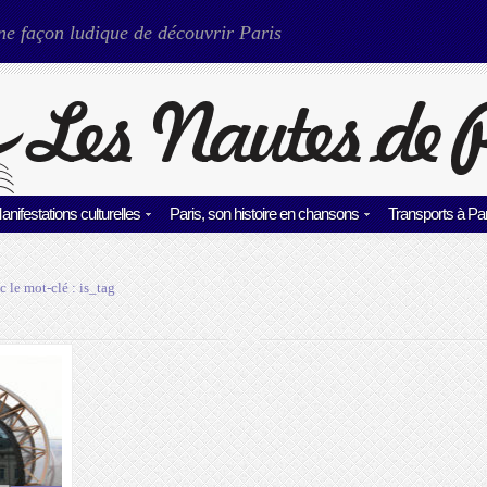
ne façon ludique de découvrir Paris
anifestations culturelles
Paris, son histoire en chansons
Transports à Par
c le mot-clé :
is_tag