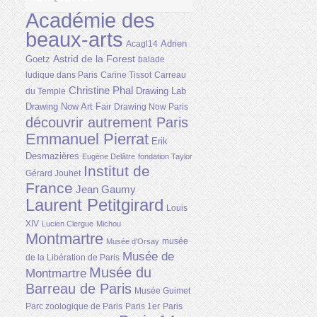
Académie des
beaux-arts
Adrien
Acagl14
Astrid de la Forest
Goetz
balade
ludique dans Paris
Carine Tissot
Carreau
Christine Phal
Drawing Lab
du Temple
Drawing Now Art Fair
Drawing Now Paris
découvrir autrement Paris
Emmanuel Pierrat
Erik
Desmazières
Eugène Delâtre
fondation Taylor
Institut de
Gérard Jouhet
France
Jean Gaumy
Laurent Petitgirard
Louis
XIV
Lucien Clergue
Michou
Montmartre
musée
Musée d'Orsay
Musée de
de la Libération de Paris
Musée du
Montmartre
Barreau de Paris
Musée Guimet
Parc zoologique de Paris
Paris 1er
Paris