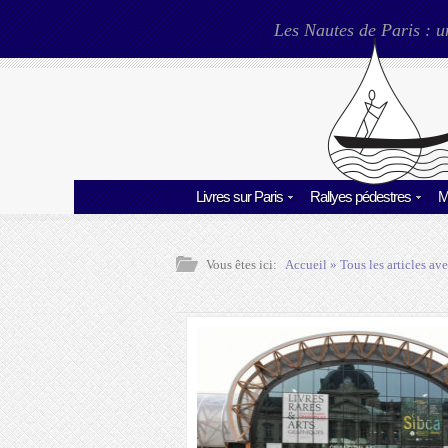
Les Nautes de Paris : u
Livres sur Paris
Rallyes pédestres
M
Vous êtes ici:
Accueil
» Tous les articles ave