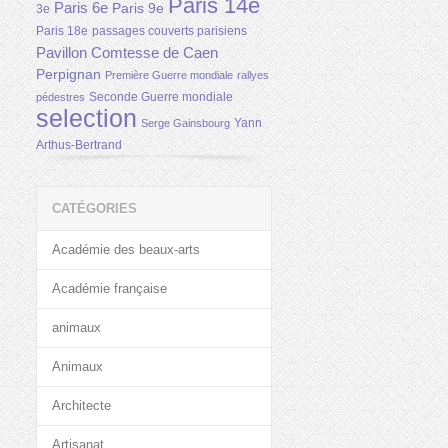
Paris 14e
Paris 6e
Paris 9e
3e
Paris 18e
passages couverts parisiens
Pavillon Comtesse de Caen
Perpignan
Première Guerre mondiale
rallyes
Seconde Guerre mondiale
pédestres
selection
Yann
Serge Gainsbourg
Arthus-Bertrand
CATÉGORIES
Académie des beaux-arts
Académie française
animaux
Animaux
Architecte
Artisanat