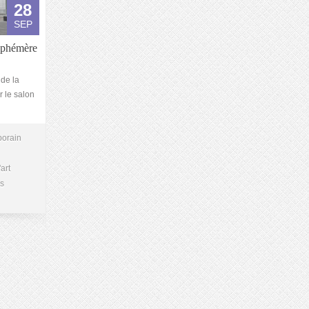
28
SEP
 Ephémère
 de la
r le salon
porain
art
is