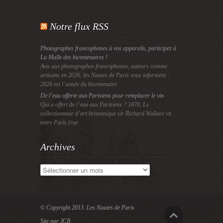
Notre flux RSS
Photographes francophones à vos appareils, participez à
La Malle des bicentenaires !
Avis aux photographes francophones, auteurs comme
artisans en 2026, les Nautes de Paris vous informent :
2026 est l’année du bicentenaire
De l’eau offerte aux Parisiens pour remplacer le vin
Qui a offert de l’eau aux Parisiens ? 1870, Le
collectionneur d’art britannique sir Richard Wallace vit
entre Paris (rue
Archives
Archives
© Copyright 2013.
Les Nautes de Paris
Site par JCB