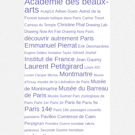
Académie des beaux-
arts
Astrid de la
Adrien Goetz
Acagl14
Forest
balade ludique dans Paris
Carine Tissot
Christine Phal
Drawing Lab
Carreau du Temple
Drawing Now Art Fair
Drawing Now Paris
découvrir autrement Paris
Emmanuel Pierrat
Erik Desmazières
Gérard Jouhet
Eugène Delâtre
fondation Taylor
Institut de France
Jean Gaumy
Laurent Petitgirard
Louis XIV
Montmartre
Lucien Clergue
Michou
Musée
Musée
musée de la Libération de Paris
d'Orsay
Musée du Barreau
de Montmartre
de Paris
Musée Guimet
Parc zoologique de
Paris 6e
Paris 9e
Paris
Paris 1er
Paris 3e
Paris 14e
Paris 18e
passages couverts
Pavillon Comtesse de Caen
parisiens
Perpignan
Première Guerre mondiale
rallyes
Seconde Guerre mondiale
pédestres