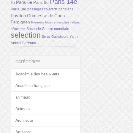
Paris 14e
Paris 6e
Paris 9e
3e
Paris 18e
passages couverts parisiens
Pavillon Comtesse de Caen
Perpignan
Première Guerre mondiale
rallyes
Seconde Guerre mondiale
pédestres
selection
Yann
Serge Gainsbourg
Arthus-Bertrand
CATÉGORIES
Académie des beaux-arts
Académie française
animaux
Animaux
Architecte
Artisanat