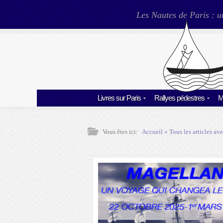
Les Nautes de Paris : u
Livres sur Paris
Rallyes pédestres
M
Vous êtes ici:
Accueil
» Tous les articles ave