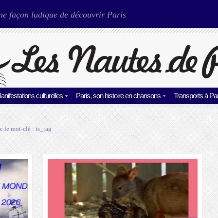
ne façon ludique de découvrir Paris
anifestations culturelles
Paris, son histoire en chansons
Transports à Par
c le mot-clé :
is_tag