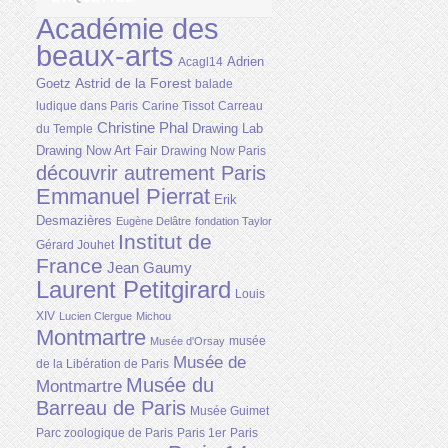
Académie des
beaux-arts
Adrien
Acagl14
Astrid de la Forest
Goetz
balade
ludique dans Paris
Carine Tissot
Carreau
Christine Phal
Drawing Lab
du Temple
Drawing Now Art Fair
Drawing Now Paris
découvrir autrement Paris
Emmanuel Pierrat
Erik
Desmazières
Eugène Delâtre
fondation Taylor
Institut de
Gérard Jouhet
France
Jean Gaumy
Laurent Petitgirard
Louis
XIV
Lucien Clergue
Michou
Montmartre
musée
Musée d'Orsay
Musée de
de la Libération de Paris
Musée du
Montmartre
Barreau de Paris
Musée Guimet
Parc zoologique de Paris
Paris 1er
Paris