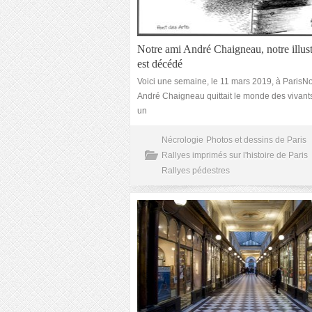
Notre ami André Chaigneau, notre illust
est décédé
Voici une semaine, le 11 mars 2019, à ParisNo
André Chaigneau quittait le monde des vivants.
un
Nécrologie
Photos et dessins de Paris
Rallyes imprimés sur l'histoire de Paris
Rallyes pédestres