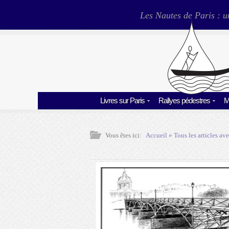
Les Nautes de Paris : u
Livres sur Paris
Rallyes pédestres
M
Vous êtes ici:
Accueil
» Tous les articles ave