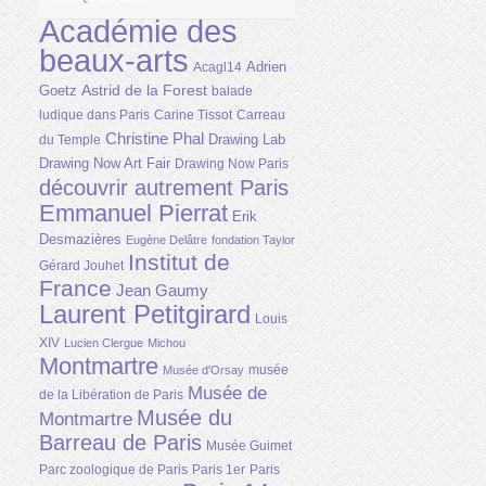
Académie des
beaux-arts
Adrien
Acagl14
Astrid de la Forest
Goetz
balade
ludique dans Paris
Carine Tissot
Carreau
Christine Phal
Drawing Lab
du Temple
Drawing Now Art Fair
Drawing Now Paris
découvrir autrement Paris
Emmanuel Pierrat
Erik
Desmazières
Eugène Delâtre
fondation Taylor
Institut de
Gérard Jouhet
France
Jean Gaumy
Laurent Petitgirard
Louis
XIV
Lucien Clergue
Michou
Montmartre
musée
Musée d'Orsay
Musée de
de la Libération de Paris
Musée du
Montmartre
Barreau de Paris
Musée Guimet
Parc zoologique de Paris
Paris 1er
Paris