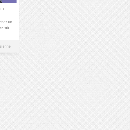
an
 chez un
en sûr.
isienne