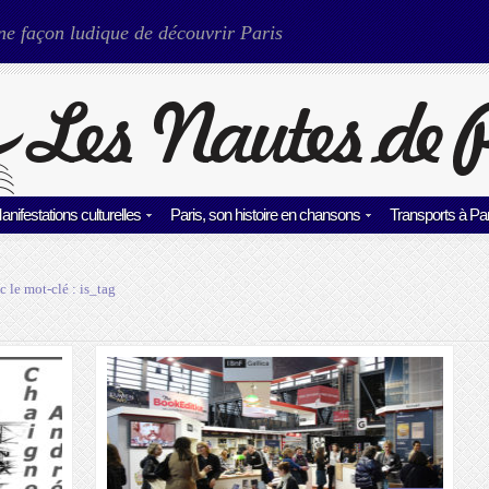
ne façon ludique de découvrir Paris
anifestations culturelles
Paris, son histoire en chansons
Transports à Par
c le mot-clé :
is_tag