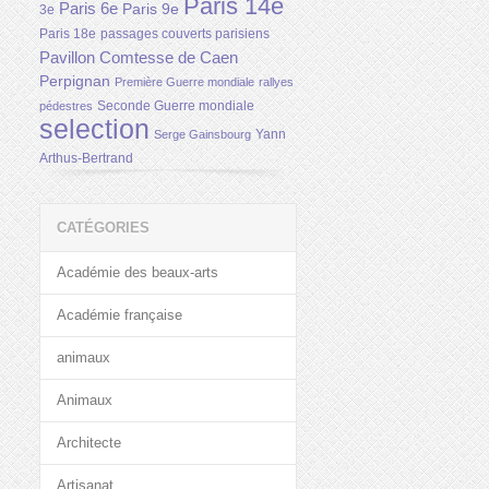
Paris 14e
Paris 6e
Paris 9e
3e
Paris 18e
passages couverts parisiens
Pavillon Comtesse de Caen
Perpignan
Première Guerre mondiale
rallyes
Seconde Guerre mondiale
pédestres
selection
Yann
Serge Gainsbourg
Arthus-Bertrand
CATÉGORIES
Académie des beaux-arts
Académie française
animaux
Animaux
Architecte
Artisanat