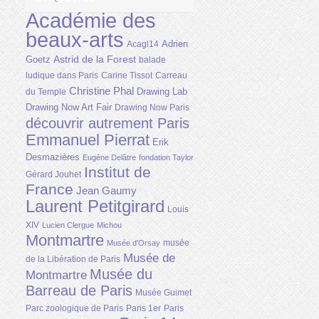
Académie des
beaux-arts
Adrien
Acagl14
Astrid de la Forest
Goetz
balade
ludique dans Paris
Carine Tissot
Carreau
Christine Phal
Drawing Lab
du Temple
Drawing Now Art Fair
Drawing Now Paris
découvrir autrement Paris
Emmanuel Pierrat
Erik
Desmazières
Eugène Delâtre
fondation Taylor
Institut de
Gérard Jouhet
France
Jean Gaumy
Laurent Petitgirard
Louis
XIV
Lucien Clergue
Michou
Montmartre
musée
Musée d'Orsay
Musée de
de la Libération de Paris
Musée du
Montmartre
Barreau de Paris
Musée Guimet
Parc zoologique de Paris
Paris 1er
Paris