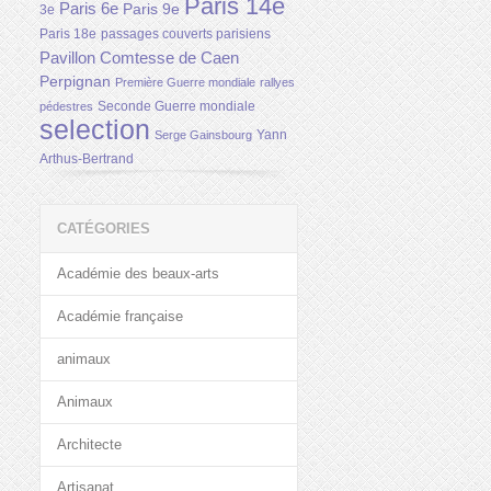
Paris 14e
Paris 6e
Paris 9e
3e
Paris 18e
passages couverts parisiens
Pavillon Comtesse de Caen
Perpignan
Première Guerre mondiale
rallyes
Seconde Guerre mondiale
pédestres
selection
Yann
Serge Gainsbourg
Arthus-Bertrand
CATÉGORIES
Académie des beaux-arts
Académie française
animaux
Animaux
Architecte
Artisanat