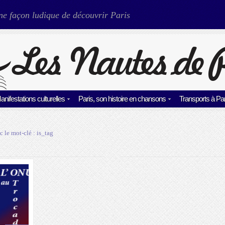
ne façon ludique de découvrir Paris
anifestations culturelles
Paris, son histoire en chansons
Transports à Par
c le mot-clé :
is_tag