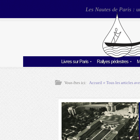
Les Nautes de Paris : u
Livres sur Paris
Rallyes pédestres
M
Vous êtes ici:
Accueil
» Tous les articles ave