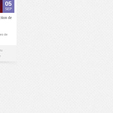
05
SEP
ction de
ues de
ru
e