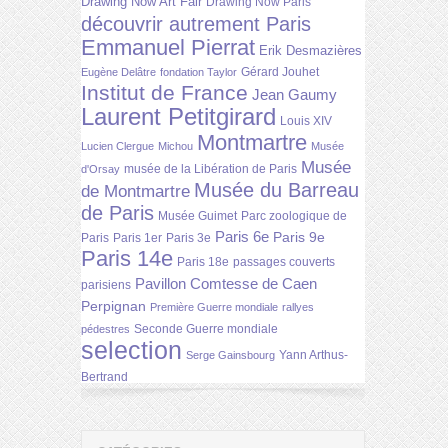
Drawing Now Art Fair
Drawing Now Paris
découvrir autrement Paris
Emmanuel Pierrat
Erik Desmazières
Gérard Jouhet
Eugène Delâtre
fondation Taylor
Institut de France
Jean Gaumy
Laurent Petitgirard
Louis XIV
Montmartre
Lucien Clergue
Michou
Musée
Musée
musée de la Libération de Paris
d'Orsay
Musée du Barreau
de Montmartre
de Paris
Musée Guimet
Parc zoologique de
Paris 6e
Paris 9e
Paris
Paris 1er
Paris 3e
Paris 14e
Paris 18e
passages couverts
Pavillon Comtesse de Caen
parisiens
Perpignan
Première Guerre mondiale
rallyes
Seconde Guerre mondiale
pédestres
selection
Yann Arthus-
Serge Gainsbourg
Bertrand