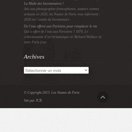
La Malle des bicentenaires !
Avis aux photographes francophones, auteurs comme
artisans en 2026, les Nautes de Paris vous informent :
2026 est l’année du bicentenaire
De l’eau offerte aux Parisiens pour remplacer le vin
Qui a offert de l’eau aux Parisiens ? 1870, Le
collectionneur d’art britannique sir Richard Wallace vit
entre Paris (rue
Archives
Archives
© Copyright 2013.
Les Nautes de Paris
Site par JCB