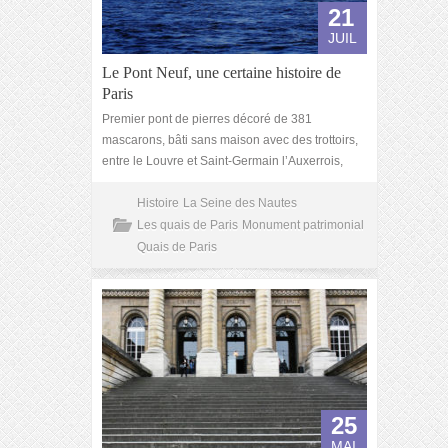
21
JUIL
Le Pont Neuf, une certaine histoire de
Paris
Premier pont de pierres décoré de 381
mascarons, bâti sans maison avec des trottoirs,
entre le Louvre et Saint-Germain l’Auxerrois,
Histoire
La Seine des Nautes
Les quais de Paris
Monument patrimonial
Quais de Paris
25
MAI