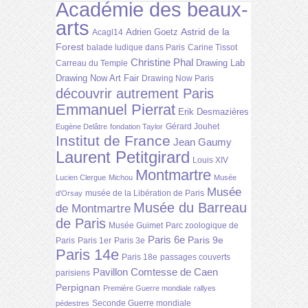
Académie des beaux-
arts
Astrid de la
Adrien Goetz
Acagl14
Forest
balade ludique dans Paris
Carine Tissot
Christine Phal
Drawing Lab
Carreau du Temple
Drawing Now Art Fair
Drawing Now Paris
découvrir autrement Paris
Emmanuel Pierrat
Erik Desmazières
Gérard Jouhet
Eugène Delâtre
fondation Taylor
Institut de France
Jean Gaumy
Laurent Petitgirard
Louis XIV
Montmartre
Lucien Clergue
Michou
Musée
Musée
musée de la Libération de Paris
d'Orsay
Musée du Barreau
de Montmartre
de Paris
Musée Guimet
Parc zoologique de
Paris 6e
Paris 9e
Paris
Paris 1er
Paris 3e
Paris 14e
Paris 18e
passages couverts
Pavillon Comtesse de Caen
parisiens
Perpignan
Première Guerre mondiale
rallyes
Seconde Guerre mondiale
pédestres