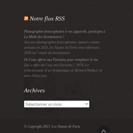
Notre flux RSS
Photographes francophones à vos appareils, participez à
La Malle des bicentenaires !
Avis aux photographes francophones, auteurs comme
artisans en 2026, les Nautes de Paris vous informent :
2026 est l’année du bicentenaire
De l’eau offerte aux Parisiens pour remplacer le vin
Qui a offert de l’eau aux Parisiens ? 1870, Le
collectionneur d’art britannique sir Richard Wallace vit
entre Paris (rue
Archives
Archives
© Copyright 2013.
Les Nautes de Paris