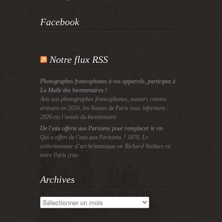
Facebook
Notre flux RSS
Photographes francophones à vos appareils, participez à
La Malle des bicentenaires !
Avis aux photographes francophones, auteurs comme
artisans en 2026, les Nautes de Paris vous informent :
2026 est l’année du bicentenaire
De l’eau offerte aux Parisiens pour remplacer le vin
Qui a offert de l’eau aux Parisiens ? 1870, Le
collectionneur d’art britannique sir Richard Wallace vit
entre Paris (rue
Archives
Archives