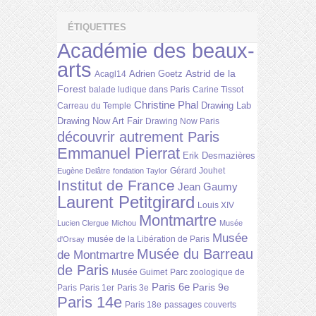
ÉTIQUETTES
Académie des beaux-
arts
Astrid de la
Adrien Goetz
Acagl14
Forest
balade ludique dans Paris
Carine Tissot
Christine Phal
Drawing Lab
Carreau du Temple
Drawing Now Art Fair
Drawing Now Paris
découvrir autrement Paris
Emmanuel Pierrat
Erik Desmazières
Gérard Jouhet
Eugène Delâtre
fondation Taylor
Institut de France
Jean Gaumy
Laurent Petitgirard
Louis XIV
Montmartre
Lucien Clergue
Michou
Musée
Musée
musée de la Libération de Paris
d'Orsay
Musée du Barreau
de Montmartre
de Paris
Musée Guimet
Parc zoologique de
Paris 6e
Paris 9e
Paris
Paris 1er
Paris 3e
Paris 14e
Paris 18e
passages couverts