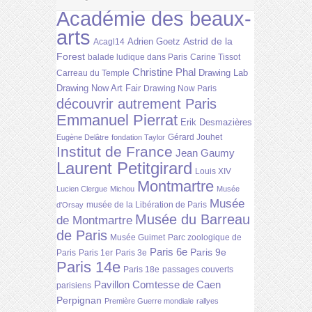
Académie des beaux-
arts
Astrid de la
Adrien Goetz
Acagl14
Forest
balade ludique dans Paris
Carine Tissot
Christine Phal
Drawing Lab
Carreau du Temple
Drawing Now Art Fair
Drawing Now Paris
découvrir autrement Paris
Emmanuel Pierrat
Erik Desmazières
Gérard Jouhet
Eugène Delâtre
fondation Taylor
Institut de France
Jean Gaumy
Laurent Petitgirard
Louis XIV
Montmartre
Lucien Clergue
Michou
Musée
Musée
musée de la Libération de Paris
d'Orsay
Musée du Barreau
de Montmartre
de Paris
Musée Guimet
Parc zoologique de
Paris 6e
Paris 9e
Paris
Paris 1er
Paris 3e
Paris 14e
Paris 18e
passages couverts
Pavillon Comtesse de Caen
parisiens
Perpignan
Première Guerre mondiale
rallyes