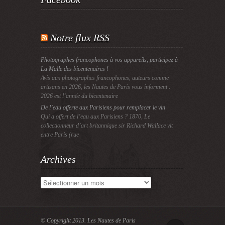
Notre flux RSS
Photographes francophones à vos appareils, participez à
La Malle des bicentenaires !
Avis aux photographes francophones, auteurs comme
artisans en 2026, les Nautes de Paris vous informent :
2026 est l’année du bicentenaire
De l’eau offerte aux Parisiens pour remplacer le vin
Qui a offert de l’eau aux Parisiens ? 1870, Le
collectionneur d’art britannique sir Richard Wallace vit
entre Paris (rue
Archives
Archives
© Copyright 2013.
Les Nautes de Paris