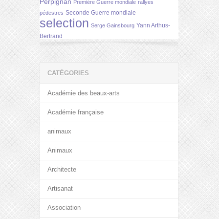
Perpignan
Première Guerre mondiale
rallyes
Seconde Guerre mondiale
pédestres
selection
Yann Arthus-
Serge Gainsbourg
Bertrand
CATÉGORIES
Académie des beaux-arts
Académie française
animaux
Animaux
Architecte
Artisanat
Association