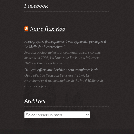
Facebook
Notre flux RSS
Photographes francophones à vos appareils, participez à
La Malle des bicentenaires !
Avis aux photographes francophones, auteurs comme
artisans en 2026, les Nautes de Paris vous informent :
2026 est l’année du bicentenaire
De l’eau offerte aux Parisiens pour remplacer le vin
Qui a offert de l’eau aux Parisiens ? 1870, Le
collectionneur d’art britannique sir Richard Wallace vit
entre Paris (rue
Archives
Archives