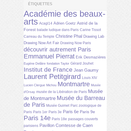
ÉTIQUETTES
Académie des beaux-
arts
Astrid de la
Adrien Goetz
Acagl14
Forest
balade ludique dans Paris
Carine Tissot
Christine Phal
Drawing Lab
Carreau du Temple
Drawing Now Art Fair
Drawing Now Paris
découvrir autrement Paris
Emmanuel Pierrat
Erik Desmazières
Gérard Jouhet
Eugène Delâtre
fondation Taylor
Institut de France
Jean Gaumy
Laurent Petitgirard
Louis XIV
Montmartre
Lucien Clergue
Michou
Musée
Musée
musée de la Libération de Paris
d'Orsay
Musée du Barreau
de Montmartre
de Paris
Musée Guimet
Parc zoologique de
Paris 6e
Paris 9e
Paris
Paris 1er
Paris 3e
Paris 14e
Paris 18e
passages couverts
Pavillon Comtesse de Caen
parisiens