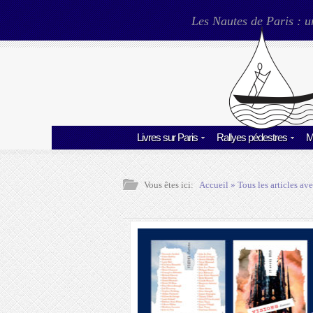
Les Nautes de Paris : u
Livres sur Paris
Rallyes pédestres
M
Vous êtes ici:
Accueil
» Tous les articles ave