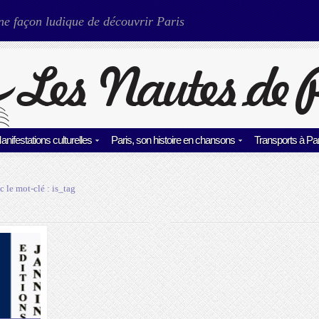
ne façon ludique de découvrir Paris
anifestations culturelles
Paris, son histoire en chansons
Transports à Par
c le mot-clé :
is_tag