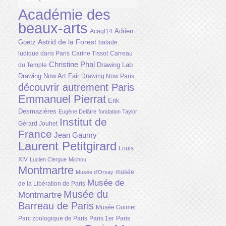
Académie des
beaux-arts
Adrien
Acagl14
Astrid de la Forest
Goetz
balade
ludique dans Paris
Carine Tissot
Carreau
Christine Phal
Drawing Lab
du Temple
Drawing Now Art Fair
Drawing Now Paris
découvrir autrement Paris
Emmanuel Pierrat
Erik
Desmazières
Eugène Delâtre
fondation Taylor
Institut de
Gérard Jouhet
France
Jean Gaumy
Laurent Petitgirard
Louis
XIV
Lucien Clergue
Michou
Montmartre
musée
Musée d'Orsay
Musée de
de la Libération de Paris
Musée du
Montmartre
Barreau de Paris
Musée Guimet
Parc zoologique de Paris
Paris 1er
Paris