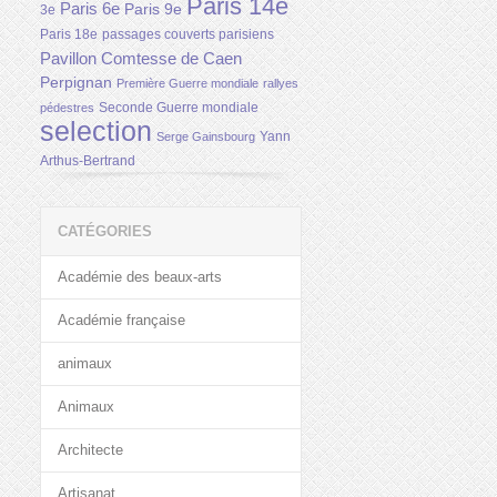
Paris 14e
Paris 6e
Paris 9e
3e
Paris 18e
passages couverts parisiens
Pavillon Comtesse de Caen
Perpignan
Première Guerre mondiale
rallyes
Seconde Guerre mondiale
pédestres
selection
Yann
Serge Gainsbourg
Arthus-Bertrand
CATÉGORIES
Académie des beaux-arts
Académie française
animaux
Animaux
Architecte
Artisanat