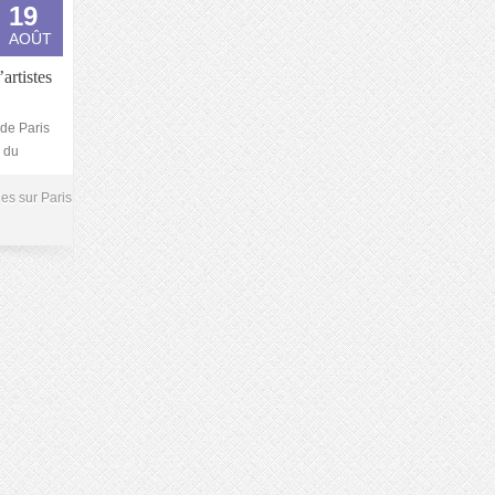
19
AOÛT
artistes
de Paris
a du
ues sur Paris