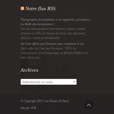
Notre flux RSS
Photographes francophones à vos appareils, participez à
La Malle des bicentenaires !
Avis aux photographes francophones, auteurs comme
artisans en 2026, les Nautes de Paris vous informent :
2026 est l’année du bicentenaire
De l’eau offerte aux Parisiens pour remplacer le vin
Qui a offert de l’eau aux Parisiens ? 1870, Le
collectionneur d’art britannique sir Richard Wallace vit
entre Paris (rue
Archives
Archives
© Copyright 2013.
Les Nautes de Paris
Site par JCB