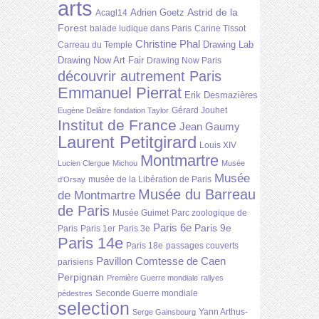
arts
Astrid de la
Adrien Goetz
Acagl14
Forest
balade ludique dans Paris
Carine Tissot
Christine Phal
Drawing Lab
Carreau du Temple
Drawing Now Art Fair
Drawing Now Paris
découvrir autrement Paris
Emmanuel Pierrat
Erik Desmazières
Gérard Jouhet
Eugène Delâtre
fondation Taylor
Institut de France
Jean Gaumy
Laurent Petitgirard
Louis XIV
Montmartre
Lucien Clergue
Michou
Musée
Musée
musée de la Libération de Paris
d'Orsay
Musée du Barreau
de Montmartre
de Paris
Musée Guimet
Parc zoologique de
Paris 6e
Paris 9e
Paris
Paris 1er
Paris 3e
Paris 14e
Paris 18e
passages couverts
Pavillon Comtesse de Caen
parisiens
Perpignan
Première Guerre mondiale
rallyes
Seconde Guerre mondiale
pédestres
selection
Yann Arthus-
Serge Gainsbourg