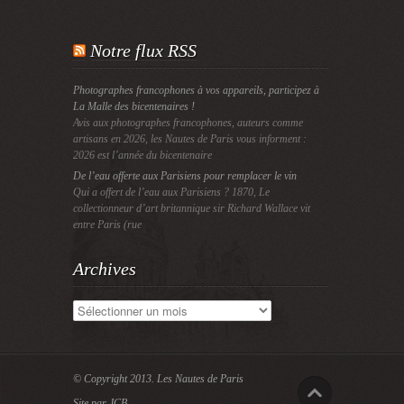
Notre flux RSS
Photographes francophones à vos appareils, participez à
La Malle des bicentenaires !
Avis aux photographes francophones, auteurs comme
artisans en 2026, les Nautes de Paris vous informent :
2026 est l’année du bicentenaire
De l’eau offerte aux Parisiens pour remplacer le vin
Qui a offert de l’eau aux Parisiens ? 1870, Le
collectionneur d’art britannique sir Richard Wallace vit
entre Paris (rue
Archives
Archives
© Copyright 2013.
Les Nautes de Paris
Site par JCB