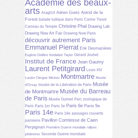
Académie des beaux-
arts
Astrid de la
Adrien Goetz
Acagl14
Forest
balade ludique dans Paris
Carine Tissot
Christine Phal
Drawing Lab
Carreau du Temple
Drawing Now Art Fair
Drawing Now Paris
découvrir autrement Paris
Emmanuel Pierrat
Erik Desmazières
Gérard Jouhet
Eugène Delâtre
fondation Taylor
Institut de France
Jean Gaumy
Laurent Petitgirard
Louis XIV
Montmartre
Lucien Clergue
Michou
Musée
Musée
musée de la Libération de Paris
d'Orsay
Musée du Barreau
de Montmartre
de Paris
Musée Guimet
Parc zoologique de
Paris 6e
Paris 9e
Paris
Paris 1er
Paris 3e
Paris 14e
Paris 18e
passages couverts
Pavillon Comtesse de Caen
parisiens
Perpignan
Première Guerre mondiale
rallyes
Seconde Guerre mondiale
pédestres