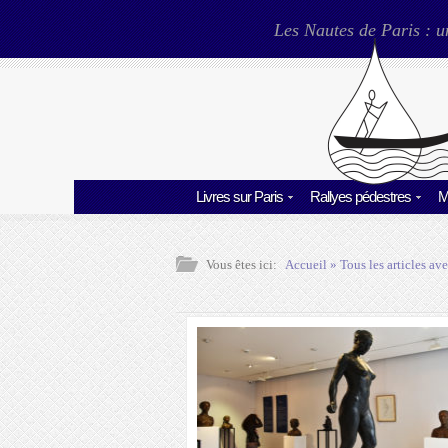
Les Nautes de Paris : u
Livres sur Paris
Rallyes pédestres
M
Vous êtes ici:
Accueil
» Tous les articles ave