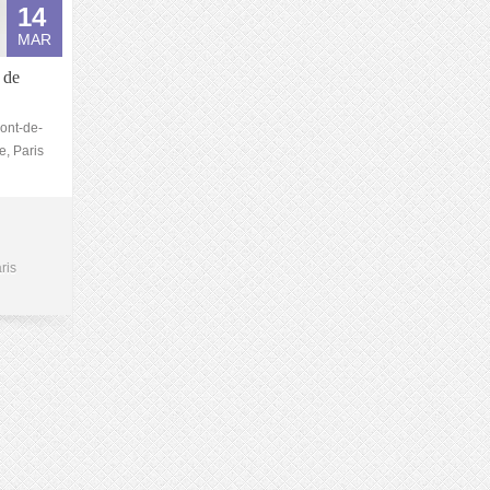
14
MAR
 de
ont-de-
e, Paris
ris