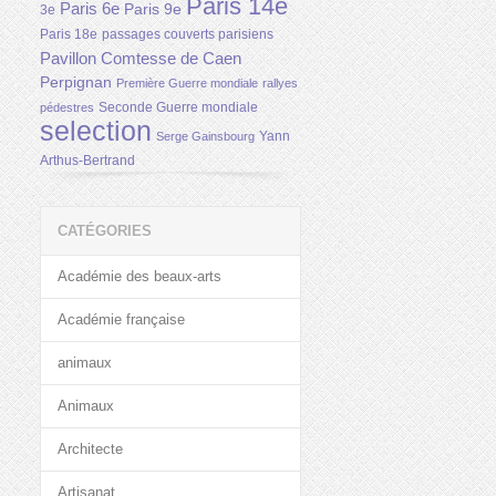
Paris 14e
Paris 6e
Paris 9e
3e
Paris 18e
passages couverts parisiens
Pavillon Comtesse de Caen
Perpignan
Première Guerre mondiale
rallyes
Seconde Guerre mondiale
pédestres
selection
Yann
Serge Gainsbourg
Arthus-Bertrand
CATÉGORIES
Académie des beaux-arts
Académie française
animaux
Animaux
Architecte
Artisanat