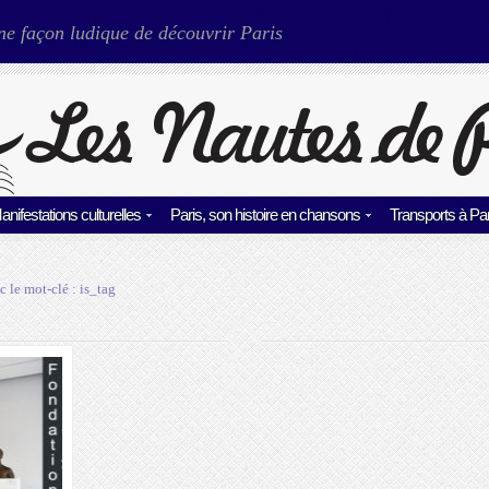
ne façon ludique de découvrir Paris
anifestations culturelles
Paris, son histoire en chansons
Transports à Par
c le mot-clé :
is_tag