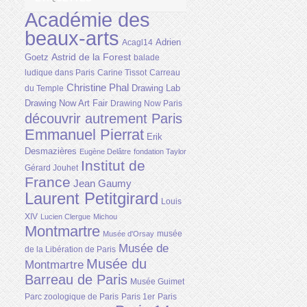
Académie des
beaux-arts
Adrien
Acagl14
Astrid de la Forest
Goetz
balade
ludique dans Paris
Carine Tissot
Carreau
Christine Phal
Drawing Lab
du Temple
Drawing Now Art Fair
Drawing Now Paris
découvrir autrement Paris
Emmanuel Pierrat
Erik
Desmazières
Eugène Delâtre
fondation Taylor
Institut de
Gérard Jouhet
France
Jean Gaumy
Laurent Petitgirard
Louis
XIV
Lucien Clergue
Michou
Montmartre
musée
Musée d'Orsay
Musée de
de la Libération de Paris
Musée du
Montmartre
Barreau de Paris
Musée Guimet
Parc zoologique de Paris
Paris 1er
Paris