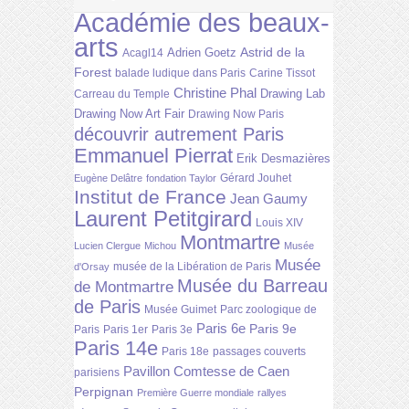
Académie des beaux-
arts
Astrid de la
Adrien Goetz
Acagl14
Forest
balade ludique dans Paris
Carine Tissot
Christine Phal
Drawing Lab
Carreau du Temple
Drawing Now Art Fair
Drawing Now Paris
découvrir autrement Paris
Emmanuel Pierrat
Erik Desmazières
Gérard Jouhet
Eugène Delâtre
fondation Taylor
Institut de France
Jean Gaumy
Laurent Petitgirard
Louis XIV
Montmartre
Lucien Clergue
Michou
Musée
Musée
musée de la Libération de Paris
d'Orsay
Musée du Barreau
de Montmartre
de Paris
Musée Guimet
Parc zoologique de
Paris 6e
Paris 9e
Paris
Paris 1er
Paris 3e
Paris 14e
Paris 18e
passages couverts
Pavillon Comtesse de Caen
parisiens
Perpignan
Première Guerre mondiale
rallyes