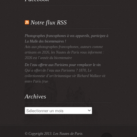
Notre flux RSS
Photographes francophones à vos appareils, participez à
La Malle des bicentenaires !
Avis aux photographes francophones, auteurs comme
artisans en 2026, les Nautes de Paris vous informent :
2026 est l’année du bicentenaire
De l’eau offerte aux Parisiens pour remplacer le vin
Qui a offert de l’eau aux Parisiens ? 1870, Le
collectionneur d’art britannique sir Richard Wallace vit
entre Paris (rue
Archives
Archives
© Copyright 2013.
Les Nautes de Paris