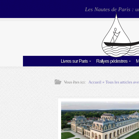
Les Nautes de Paris : u
Livres sur Paris
Rallyes pédestres
M
Vous êtes ici:
Accueil
» Tous les articles ave