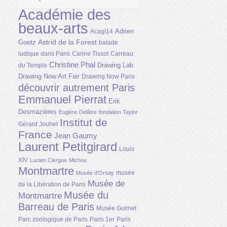
Académie des
beaux-arts
Adrien
Acagl14
Astrid de la Forest
Goetz
balade
ludique dans Paris
Carine Tissot
Carreau
Christine Phal
Drawing Lab
du Temple
Drawing Now Art Fair
Drawing Now Paris
découvrir autrement Paris
Emmanuel Pierrat
Erik
Desmazières
Eugène Delâtre
fondation Taylor
Institut de
Gérard Jouhet
France
Jean Gaumy
Laurent Petitgirard
Louis
XIV
Lucien Clergue
Michou
Montmartre
musée
Musée d'Orsay
Musée de
de la Libération de Paris
Musée du
Montmartre
Barreau de Paris
Musée Guimet
Parc zoologique de Paris
Paris 1er
Paris