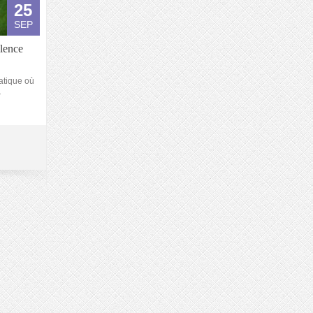
25
SEP
llence
atique où
r