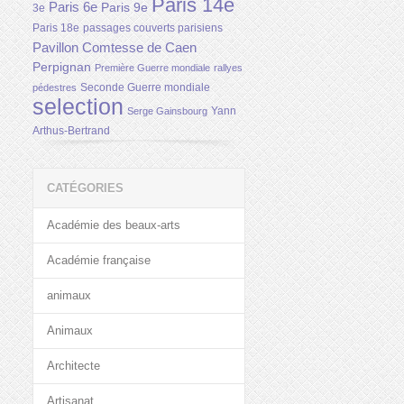
Paris 14e
Paris 6e
Paris 9e
3e
Paris 18e
passages couverts parisiens
Pavillon Comtesse de Caen
Perpignan
Première Guerre mondiale
rallyes
Seconde Guerre mondiale
pédestres
selection
Yann
Serge Gainsbourg
Arthus-Bertrand
CATÉGORIES
Académie des beaux-arts
Académie française
animaux
Animaux
Architecte
Artisanat