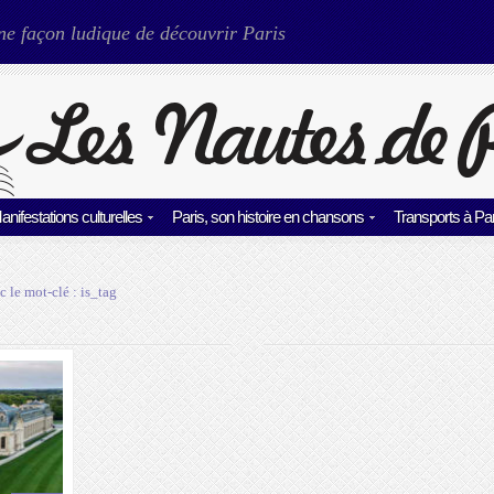
ne façon ludique de découvrir Paris
anifestations culturelles
Paris, son histoire en chansons
Transports à Par
c le mot-clé :
is_tag