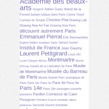
Académie des beaux-
arts
Astrid de la
Adrien Goetz
Acagl14
Forest
balade ludique dans Paris
Carine Tissot
Christine Phal
Drawing Lab
Carreau du Temple
Drawing Now Art Fair
Drawing Now Paris
découvrir autrement Paris
Emmanuel Pierrat
Erik Desmazières
Gérard Jouhet
Eugène Delâtre
fondation Taylor
Institut de France
Jean Gaumy
Laurent Petitgirard
Louis XIV
Montmartre
Lucien Clergue
Michou
Musée
Musée
musée de la Libération de Paris
d'Orsay
Musée du Barreau
de Montmartre
de Paris
Musée Guimet
Parc zoologique de
Paris 6e
Paris 9e
Paris
Paris 1er
Paris 3e
Paris 14e
Paris 18e
passages couverts
Pavillon Comtesse de Caen
parisiens
Perpignan
Première Guerre mondiale
rallyes
Seconde Guerre mondiale
pédestres