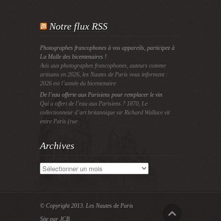
Notre flux RSS
Photographes francophones à vos appareils, participez à
La Malle des bicentenaires !
Avis aux photographes francophones, auteurs comme
artisans en 2026, les Nautes de Paris vous informent :
2026 est l’année du bicentenaire
De l’eau offerte aux Parisiens pour remplacer le vin
Qui a offert de l’eau aux Parisiens ? 1870, Le
collectionneur d’art britannique sir Richard Wallace vit
entre Paris (rue
Archives
Archives
© Copyright 2013.
Les Nautes de Paris
Site par JCB