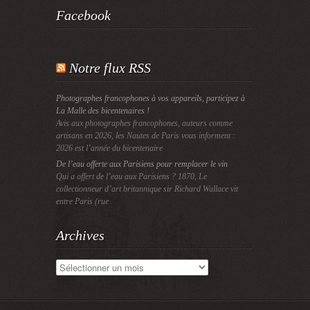
Facebook
Notre flux RSS
Photographes francophones à vos appareils, participez à
La Malle des bicentenaires !
Avis aux photographes francophones, auteurs comme
artisans en 2026, les Nautes de Paris vous informent :
2026 est l’année du bicentenaire
De l’eau offerte aux Parisiens pour remplacer le vin
Qui a offert de l’eau aux Parisiens ? 1870, Le
collectionneur d’art britannique sir Richard Wallace vit
entre Paris (rue
Archives
Archives