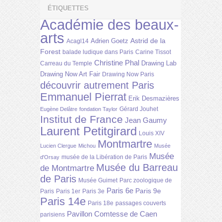
ÉTIQUETTES
Académie des beaux-
arts
Astrid de la
Adrien Goetz
Acagl14
Forest
balade ludique dans Paris
Carine Tissot
Christine Phal
Drawing Lab
Carreau du Temple
Drawing Now Art Fair
Drawing Now Paris
découvrir autrement Paris
Emmanuel Pierrat
Erik Desmazières
Gérard Jouhet
Eugène Delâtre
fondation Taylor
Institut de France
Jean Gaumy
Laurent Petitgirard
Louis XIV
Montmartre
Lucien Clergue
Michou
Musée
Musée
musée de la Libération de Paris
d'Orsay
Musée du Barreau
de Montmartre
de Paris
Musée Guimet
Parc zoologique de
Paris 6e
Paris 9e
Paris
Paris 1er
Paris 3e
Paris 14e
Paris 18e
passages couverts
Pavillon Comtesse de Caen
parisiens