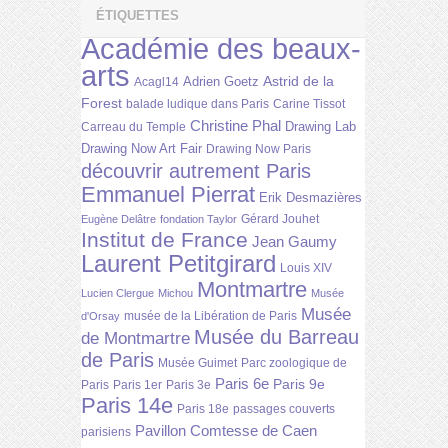
ÉTIQUETTES
Académie des beaux-
arts
Astrid de la
Adrien Goetz
Acagl14
Forest
balade ludique dans Paris
Carine Tissot
Christine Phal
Drawing Lab
Carreau du Temple
Drawing Now Art Fair
Drawing Now Paris
découvrir autrement Paris
Emmanuel Pierrat
Erik Desmazières
Gérard Jouhet
Eugène Delâtre
fondation Taylor
Institut de France
Jean Gaumy
Laurent Petitgirard
Louis XIV
Montmartre
Lucien Clergue
Michou
Musée
Musée
musée de la Libération de Paris
d'Orsay
Musée du Barreau
de Montmartre
de Paris
Musée Guimet
Parc zoologique de
Paris 6e
Paris 9e
Paris
Paris 1er
Paris 3e
Paris 14e
Paris 18e
passages couverts
Pavillon Comtesse de Caen
parisiens