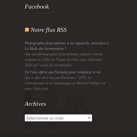
Facebook
Notre flux RSS
Photographes francophones à vos appareils, participez à
La Malle des bicentenaires !
Avis aux photographes francophones, auteurs comme
artisans en 2026, les Nautes de Paris vous informent :
2026 est l’année du bicentenaire
De l’eau offerte aux Parisiens pour remplacer le vin
Qui a offert de l’eau aux Parisiens ? 1870, Le
collectionneur d’art britannique sir Richard Wallace vit
entre Paris (rue
Archives
Archives