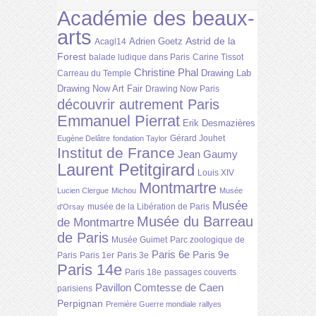
Académie des beaux-
arts
Astrid de la
Adrien Goetz
Acagl14
Forest
balade ludique dans Paris
Carine Tissot
Christine Phal
Drawing Lab
Carreau du Temple
Drawing Now Art Fair
Drawing Now Paris
découvrir autrement Paris
Emmanuel Pierrat
Erik Desmazières
Gérard Jouhet
Eugène Delâtre
fondation Taylor
Institut de France
Jean Gaumy
Laurent Petitgirard
Louis XIV
Montmartre
Lucien Clergue
Michou
Musée
Musée
musée de la Libération de Paris
d'Orsay
Musée du Barreau
de Montmartre
de Paris
Musée Guimet
Parc zoologique de
Paris 6e
Paris 9e
Paris
Paris 1er
Paris 3e
Paris 14e
Paris 18e
passages couverts
Pavillon Comtesse de Caen
parisiens
Perpignan
Première Guerre mondiale
rallyes