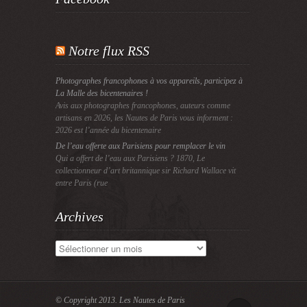
Notre flux RSS
Photographes francophones à vos appareils, participez à
La Malle des bicentenaires !
Avis aux photographes francophones, auteurs comme
artisans en 2026, les Nautes de Paris vous informent :
2026 est l’année du bicentenaire
De l’eau offerte aux Parisiens pour remplacer le vin
Qui a offert de l’eau aux Parisiens ? 1870, Le
collectionneur d’art britannique sir Richard Wallace vit
entre Paris (rue
Archives
Archives
© Copyright 2013.
Les Nautes de Paris