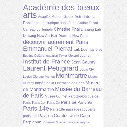
Académie des beaux-
arts
Astrid de la
Adrien Goetz
Acagl14
Forest
balade ludique dans Paris
Carine Tissot
Christine Phal
Drawing Lab
Carreau du Temple
Drawing Now Art Fair
Drawing Now Paris
découvrir autrement Paris
Emmanuel Pierrat
Erik Desmazières
Gérard Jouhet
Eugène Delâtre
fondation Taylor
Institut de France
Jean Gaumy
Laurent Petitgirard
Louis XIV
Montmartre
Lucien Clergue
Michou
Musée
Musée
musée de la Libération de Paris
d'Orsay
Musée du Barreau
de Montmartre
de Paris
Musée Guimet
Parc zoologique de
Paris 6e
Paris 9e
Paris
Paris 1er
Paris 3e
Paris 14e
Paris 18e
passages couverts
Pavillon Comtesse de Caen
parisiens
Perpignan
Première Guerre mondiale
rallyes