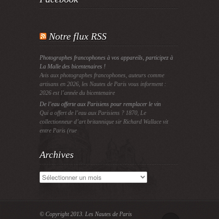
Notre flux RSS
Photographes francophones à vos appareils, participez à
La Malle des bicentenaires !
Avis aux photographes francophones, auteurs comme
artisans en 2026, les Nautes de Paris vous informent :
2026 est l’année du bicentenaire
De l’eau offerte aux Parisiens pour remplacer le vin
Qui a offert de l’eau aux Parisiens ? 1870, Le
collectionneur d’art britannique sir Richard Wallace vit
entre Paris (rue
Archives
Archives
© Copyright 2013.
Les Nautes de Paris