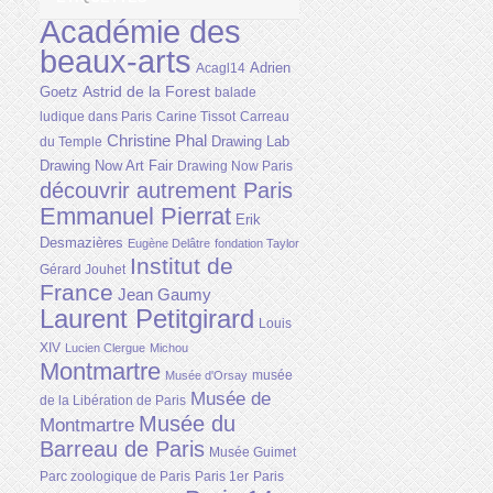
Académie des
beaux-arts
Adrien
Acagl14
Astrid de la Forest
Goetz
balade
ludique dans Paris
Carine Tissot
Carreau
Christine Phal
Drawing Lab
du Temple
Drawing Now Art Fair
Drawing Now Paris
découvrir autrement Paris
Emmanuel Pierrat
Erik
Desmazières
Eugène Delâtre
fondation Taylor
Institut de
Gérard Jouhet
France
Jean Gaumy
Laurent Petitgirard
Louis
XIV
Lucien Clergue
Michou
Montmartre
musée
Musée d'Orsay
Musée de
de la Libération de Paris
Musée du
Montmartre
Barreau de Paris
Musée Guimet
Parc zoologique de Paris
Paris 1er
Paris