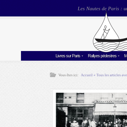
Les Nautes de Paris : u
Livres sur Paris
Rallyes pédestres
M
Vous êtes ici:
Accueil
» Tous les articles ave