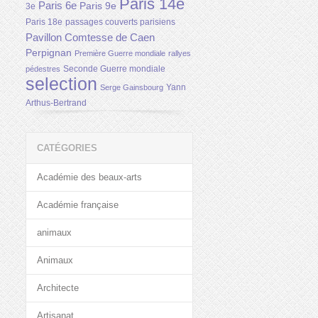
Paris 14e
Paris 6e
Paris 9e
3e
Paris 18e
passages couverts parisiens
Pavillon Comtesse de Caen
Perpignan
Première Guerre mondiale
rallyes
Seconde Guerre mondiale
pédestres
selection
Yann
Serge Gainsbourg
Arthus-Bertrand
CATÉGORIES
Académie des beaux-arts
Académie française
animaux
Animaux
Architecte
Artisanat