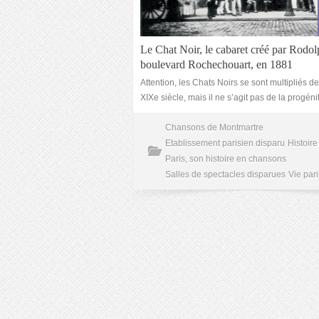
Le Chat Noir, le cabaret créé par Rodol
boulevard Rochechouart, en 1881
Attention, les Chats Noirs se sont multipliés de
XIXe siècle, mais il ne s’agit pas de la progéni
Chansons de Montmartre
Etablissement parisien disparu
Histoire
Paris, son histoire en chansons
Salles de spectacles disparues
Vie par