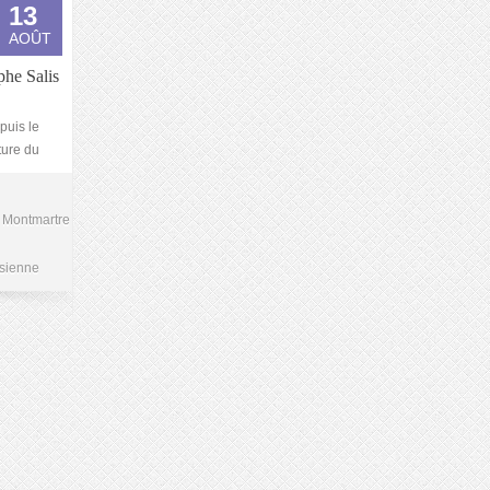
13
AOÛT
phe Salis
puis le
ture du
Montmartre
isienne