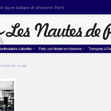
ne façon ludique de découvrir Paris
anifestations culturelles
Paris, son histoire en chansons
Transports à Par
c le mot-clé :
is_tag