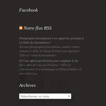
Facebook
Notre flux RSS
Photographes francophones à vos appareils, participez à
La Malle des bicentenaires !
Avis aux photographes francophones, auteurs comme
artisans en 2026, les Nautes de Paris vous informent :
2026 est l’année du bicentenaire
De l’eau offerte aux Parisiens pour remplacer le vin
Qui a offert de l’eau aux Parisiens ? 1870, Le
collectionneur d’art britannique sir Richard Wallace vit
entre Paris (rue
Archives
Archives