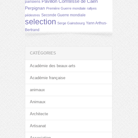
Pavillon Comtesse de Caen
parisiens
Perpignan
Première Guerre mondiale
rallyes
Seconde Guerre mondiale
pédestres
selection
Yann Arthus-
Serge Gainsbourg
Bertrand
CATÉGORIES
Académie des beaux-arts
Académie française
animaux
Animaux
Architecte
Artisanat
Association