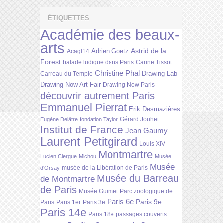
ÉTIQUETTES
Académie des beaux-
arts
Astrid de la
Adrien Goetz
Acagl14
Forest
balade ludique dans Paris
Carine Tissot
Christine Phal
Drawing Lab
Carreau du Temple
Drawing Now Art Fair
Drawing Now Paris
découvrir autrement Paris
Emmanuel Pierrat
Erik Desmazières
Gérard Jouhet
Eugène Delâtre
fondation Taylor
Institut de France
Jean Gaumy
Laurent Petitgirard
Louis XIV
Montmartre
Lucien Clergue
Michou
Musée
Musée
musée de la Libération de Paris
d'Orsay
Musée du Barreau
de Montmartre
de Paris
Musée Guimet
Parc zoologique de
Paris 6e
Paris 9e
Paris
Paris 1er
Paris 3e
Paris 14e
Paris 18e
passages couverts