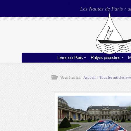
Les Nautes de Paris : u
Livres sur Paris
Rallyes pédestres
M
Vous êtes ici:
Accueil
» Tous les articles ave