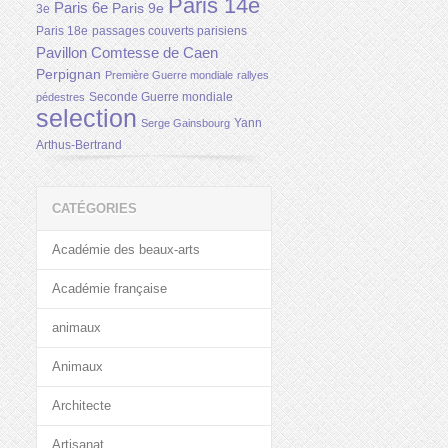
Paris 14e
Paris 6e
Paris 9e
3e
Paris 18e
passages couverts parisiens
Pavillon Comtesse de Caen
Perpignan
Première Guerre mondiale
rallyes
Seconde Guerre mondiale
pédestres
selection
Yann
Serge Gainsbourg
Arthus-Bertrand
CATÉGORIES
Académie des beaux-arts
Académie française
animaux
Animaux
Architecte
Artisanat