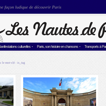
ne façon ludique de découvrir Paris
anifestations culturelles
Paris, son histoire en chansons
Transports à Par
c le mot-clé :
is_tag