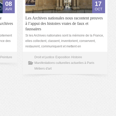
08
17
AVR
OCT
e
Les Archives nationales nous racontent preuves
Archives
à l’appui des histoires vraies de faux et
faussaires
roitement
Si les Archives nationales sont la mémoire de la France,
ance des
elles collectent, classent, inventorient, conservent,
restaurent, communiquent et mettent en
Peinture
Droit et justice
Exposition
Histoire
Manifestations culturelles actuelles à Paris
Métiers d'art