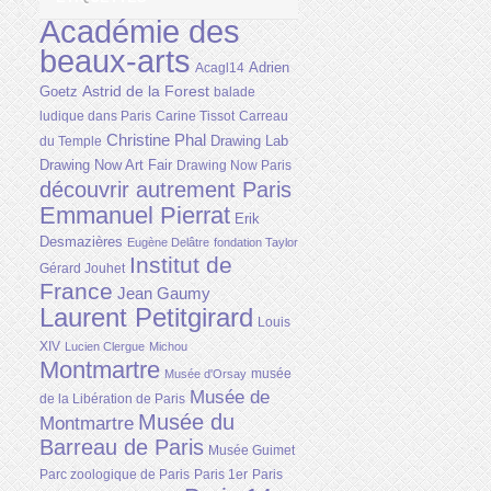
Académie des
beaux-arts
Adrien
Acagl14
Astrid de la Forest
Goetz
balade
ludique dans Paris
Carine Tissot
Carreau
Christine Phal
Drawing Lab
du Temple
Drawing Now Art Fair
Drawing Now Paris
découvrir autrement Paris
Emmanuel Pierrat
Erik
Desmazières
Eugène Delâtre
fondation Taylor
Institut de
Gérard Jouhet
France
Jean Gaumy
Laurent Petitgirard
Louis
XIV
Lucien Clergue
Michou
Montmartre
musée
Musée d'Orsay
Musée de
de la Libération de Paris
Musée du
Montmartre
Barreau de Paris
Musée Guimet
Parc zoologique de Paris
Paris 1er
Paris