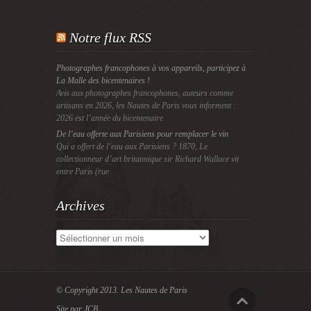
Notre flux RSS
Photographes francophones à vos appareils, participez à
La Malle des bicentenaires !
Avis aux photographes francophones, auteurs comme
artisans en 2026, les Nautes de Paris vous informent :
2026 est l’année du bicentenaire
De l’eau offerte aux Parisiens pour remplacer le vin
Qui a offert de l’eau aux Parisiens ? 1870, Le
collectionneur d’art britannique sir Richard Wallace vit
entre Paris (rue
Archives
Archives
© Copyright 2013.
Les Nautes de Paris
Site par JCB