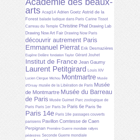
Académie des beaux-
arts
Astrid de la
Adrien Goetz
Acagl14
Forest
balade ludique dans Paris
Carine Tissot
Christine Phal
Drawing Lab
Carreau du Temple
Drawing Now Art Fair
Drawing Now Paris
découvrir autrement Paris
Emmanuel Pierrat
Erik Desmazières
Gérard Jouhet
Eugène Delâtre
fondation Taylor
Institut de France
Jean Gaumy
Laurent Petitgirard
Louis XIV
Montmartre
Lucien Clergue
Michou
Musée
Musée
musée de la Libération de Paris
d'Orsay
Musée du Barreau
de Montmartre
de Paris
Musée Guimet
Parc zoologique de
Paris 6e
Paris 9e
Paris
Paris 1er
Paris 3e
Paris 14e
Paris 18e
passages couverts
Pavillon Comtesse de Caen
parisiens
Perpignan
Première Guerre mondiale
rallyes
Seconde Guerre mondiale
pédestres