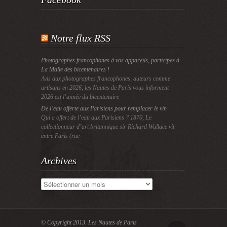
Notre flux RSS
Photographes francophones à vos appareils, participez à
La Malle des bicentenaires !
Avis aux photographes francophones, auteurs comme
artisans en 2026, les Nautes de Paris vous informent :
2026 est l’année du bicentenaire
De l’eau offerte aux Parisiens pour remplacer le vin
Qui a offert de l’eau aux Parisiens ? 1870, Le
collectionneur d’art britannique sir Richard Wallace vit
entre Paris (rue
Archives
Archives
© Copyright 2013.
Les Nautes de Paris