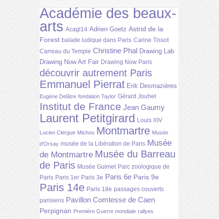
Académie des beaux-
arts
Astrid de la
Adrien Goetz
Acagl14
Forest
balade ludique dans Paris
Carine Tissot
Christine Phal
Drawing Lab
Carreau du Temple
Drawing Now Art Fair
Drawing Now Paris
découvrir autrement Paris
Emmanuel Pierrat
Erik Desmazières
Gérard Jouhet
Eugène Delâtre
fondation Taylor
Institut de France
Jean Gaumy
Laurent Petitgirard
Louis XIV
Montmartre
Lucien Clergue
Michou
Musée
Musée
musée de la Libération de Paris
d'Orsay
Musée du Barreau
de Montmartre
de Paris
Musée Guimet
Parc zoologique de
Paris 6e
Paris 9e
Paris
Paris 1er
Paris 3e
Paris 14e
Paris 18e
passages couverts
Pavillon Comtesse de Caen
parisiens
Perpignan
Première Guerre mondiale
rallyes