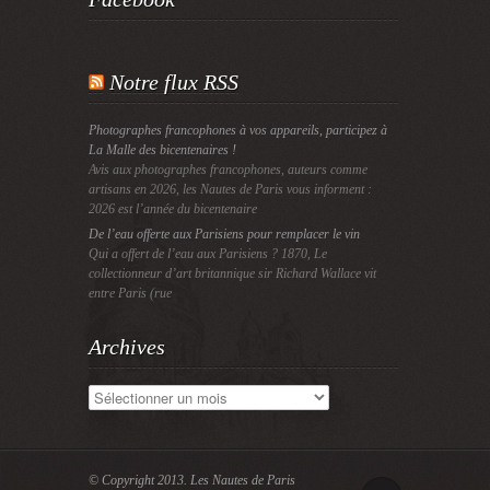
Notre flux RSS
Photographes francophones à vos appareils, participez à
La Malle des bicentenaires !
Avis aux photographes francophones, auteurs comme
artisans en 2026, les Nautes de Paris vous informent :
2026 est l’année du bicentenaire
De l’eau offerte aux Parisiens pour remplacer le vin
Qui a offert de l’eau aux Parisiens ? 1870, Le
collectionneur d’art britannique sir Richard Wallace vit
entre Paris (rue
Archives
Archives
© Copyright 2013.
Les Nautes de Paris