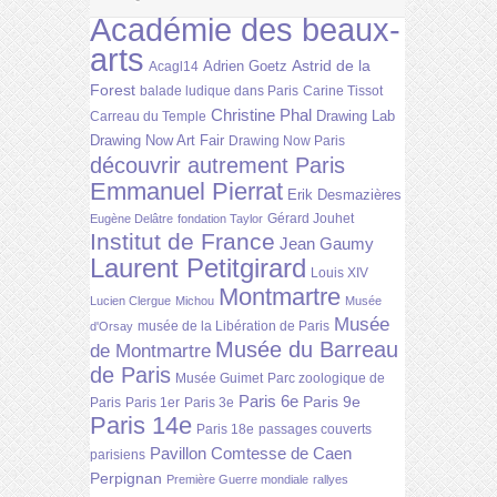
Académie des beaux-
arts
Astrid de la
Adrien Goetz
Acagl14
Forest
balade ludique dans Paris
Carine Tissot
Christine Phal
Drawing Lab
Carreau du Temple
Drawing Now Art Fair
Drawing Now Paris
découvrir autrement Paris
Emmanuel Pierrat
Erik Desmazières
Gérard Jouhet
Eugène Delâtre
fondation Taylor
Institut de France
Jean Gaumy
Laurent Petitgirard
Louis XIV
Montmartre
Lucien Clergue
Michou
Musée
Musée
musée de la Libération de Paris
d'Orsay
Musée du Barreau
de Montmartre
de Paris
Musée Guimet
Parc zoologique de
Paris 6e
Paris 9e
Paris
Paris 1er
Paris 3e
Paris 14e
Paris 18e
passages couverts
Pavillon Comtesse de Caen
parisiens
Perpignan
Première Guerre mondiale
rallyes