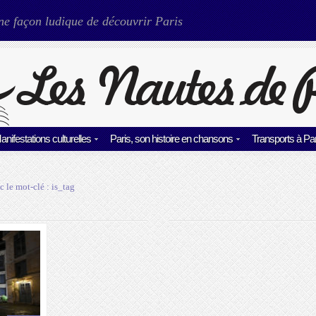
ne façon ludique de découvrir Paris
anifestations culturelles
Paris, son histoire en chansons
Transports à Par
c le mot-clé :
is_tag