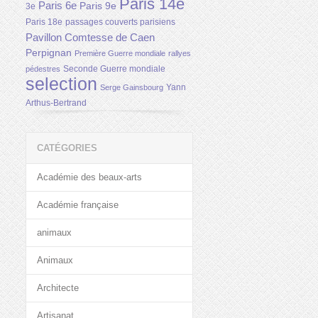
Paris 14e
Paris 6e
Paris 9e
3e
Paris 18e
passages couverts parisiens
Pavillon Comtesse de Caen
Perpignan
Première Guerre mondiale
rallyes
Seconde Guerre mondiale
pédestres
selection
Yann
Serge Gainsbourg
Arthus-Bertrand
CATÉGORIES
Académie des beaux-arts
Académie française
animaux
Animaux
Architecte
Artisanat