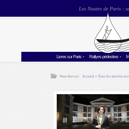
Les Nautes de Paris : u
Livres sur Paris
Rallyes pédestres
M
Vous êtes ici:
Accueil
» Tous les articles ave