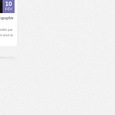
10
FÉV
tographie
nvités par
s sous la