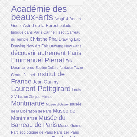
Académie des
beaux-arts
Adrien
Acagl14
Astrid de la Forest
Goetz
balade
ludique dans Paris
Carine Tissot
Carreau
Christine Phal
Drawing Lab
du Temple
Drawing Now Art Fair
Drawing Now Paris
découvrir autrement Paris
Emmanuel Pierrat
Erik
Desmazières
Eugène Delâtre
fondation Taylor
Institut de
Gérard Jouhet
France
Jean Gaumy
Laurent Petitgirard
Louis
XIV
Lucien Clergue
Michou
Montmartre
musée
Musée d'Orsay
Musée de
de la Libération de Paris
Musée du
Montmartre
Barreau de Paris
Musée Guimet
Parc zoologique de Paris
Paris 1er
Paris