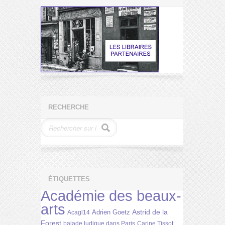
RECHERCHE
ÉTIQUETTES
Académie des beaux-
arts
Astrid de la
Adrien Goetz
Acagl14
Forest
balade ludique dans Paris
Carine Tissot