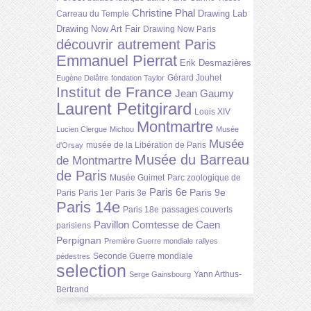
Christine Phal
Drawing Lab
Carreau du Temple
Drawing Now Art Fair
Drawing Now Paris
découvrir autrement Paris
Emmanuel Pierrat
Erik Desmazières
Gérard Jouhet
Eugène Delâtre
fondation Taylor
Institut de France
Jean Gaumy
Laurent Petitgirard
Louis XIV
Montmartre
Lucien Clergue
Michou
Musée
Musée
musée de la Libération de Paris
d'Orsay
Musée du Barreau
de Montmartre
de Paris
Musée Guimet
Parc zoologique de
Paris 6e
Paris 9e
Paris
Paris 1er
Paris 3e
Paris 14e
Paris 18e
passages couverts
Pavillon Comtesse de Caen
parisiens
Perpignan
Première Guerre mondiale
rallyes
Seconde Guerre mondiale
pédestres
selection
Yann Arthus-
Serge Gainsbourg
Bertrand