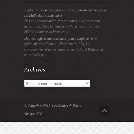
Photographes francophones à vos appareils, participez à
La Malle des bicentenaires !
Avis aux photographes francophones, auteurs comme
artisans en 2026, les Nautes de Paris vous informent :
2026 est l’année du bicentenaire
De l’eau offerte aux Parisiens pour remplacer le vin
Qui a offert de l’eau aux Parisiens ? 1870, Le
collectionneur d’art britannique sir Richard Wallace vit
entre Paris (rue
Archives
Archives
© Copyright 2013.
Les Nautes de Paris
Site par JCB