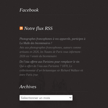
Facebook
Notre flux RSS
Photographes francophones à vos appareils, participez à
La Malle des bicentenaires !
Avis aux photographes francophones, auteurs comme
artisans en 2026, les Nautes de Paris vous informent :
2026 est l’année du bicentenaire
De l’eau offerte aux Parisiens pour remplacer le vin
Qui a offert de l’eau aux Parisiens ? 1870, Le
collectionneur d’art britannique sir Richard Wallace vit
entre Paris (rue
Archives
Archives