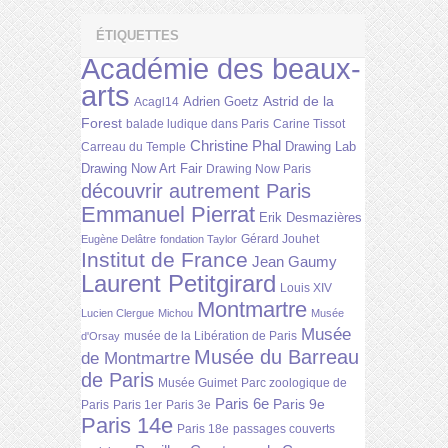
ÉTIQUETTES
Académie des beaux-
arts
Astrid de la
Adrien Goetz
Acagl14
Forest
balade ludique dans Paris
Carine Tissot
Christine Phal
Drawing Lab
Carreau du Temple
Drawing Now Art Fair
Drawing Now Paris
découvrir autrement Paris
Emmanuel Pierrat
Erik Desmazières
Gérard Jouhet
Eugène Delâtre
fondation Taylor
Institut de France
Jean Gaumy
Laurent Petitgirard
Louis XIV
Montmartre
Lucien Clergue
Michou
Musée
Musée
musée de la Libération de Paris
d'Orsay
Musée du Barreau
de Montmartre
de Paris
Musée Guimet
Parc zoologique de
Paris 6e
Paris 9e
Paris
Paris 1er
Paris 3e
Paris 14e
Paris 18e
passages couverts