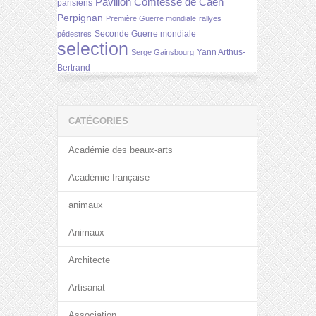
Pavillon Comtesse de Caen
parisiens
Perpignan
Première Guerre mondiale
rallyes
Seconde Guerre mondiale
pédestres
selection
Yann Arthus-
Serge Gainsbourg
Bertrand
CATÉGORIES
Académie des beaux-arts
Académie française
animaux
Animaux
Architecte
Artisanat
Association