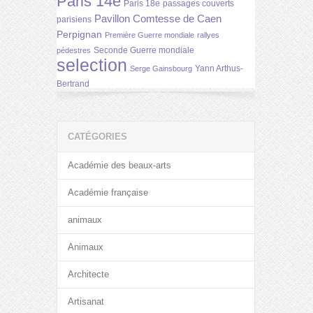
Paris 14e
Paris 18e
passages couverts
Pavillon Comtesse de Caen
parisiens
Perpignan
Première Guerre mondiale
rallyes
Seconde Guerre mondiale
pédestres
selection
Yann Arthus-
Serge Gainsbourg
Bertrand
CATÉGORIES
Académie des beaux-arts
Académie française
animaux
Animaux
Architecte
Artisanat