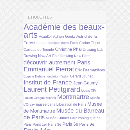
ÉTIQUETTES
Académie des beaux-
arts
Astrid de la
Adrien Goetz
Acagl14
Forest
balade ludique dans Paris
Carine Tissot
Christine Phal
Drawing Lab
Carreau du Temple
Drawing Now Art Fair
Drawing Now Paris
découvrir autrement Paris
Emmanuel Pierrat
Erik Desmazières
Gérard Jouhet
Eugène Delâtre
fondation Taylor
Institut de France
Jean Gaumy
Laurent Petitgirard
Louis XIV
Montmartre
Lucien Clergue
Michou
Musée
Musée
musée de la Libération de Paris
d'Orsay
Musée du Barreau
de Montmartre
de Paris
Musée Guimet
Parc zoologique de
Paris 6e
Paris 9e
Paris
Paris 1er
Paris 3e