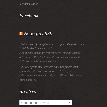
Mentions légales
Facebook
Notre flux RSS
Photographes francophones à vos appareils, participez à
La Malle des bicentenaires !
Avis aux photographes francophones, auteurs comme
artisans en 2026, les Nautes de Paris vous informent :
2026 est l’année du bicentenaire
De l’eau offerte aux Parisiens pour remplacer le vin
Qui a offert de l’eau aux Parisiens ? 1870, Le
collectionneur d’art britannique sir Richard Wallace vit
entre Paris (rue
Archives
Archives