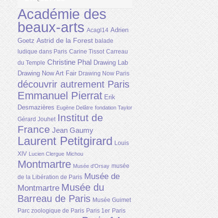
Académie des
beaux-arts
Adrien
Acagl14
Astrid de la Forest
Goetz
balade
ludique dans Paris
Carine Tissot
Carreau
Christine Phal
Drawing Lab
du Temple
Drawing Now Art Fair
Drawing Now Paris
découvrir autrement Paris
Emmanuel Pierrat
Erik
Desmazières
Eugène Delâtre
fondation Taylor
Institut de
Gérard Jouhet
France
Jean Gaumy
Laurent Petitgirard
Louis
XIV
Lucien Clergue
Michou
Montmartre
musée
Musée d'Orsay
Musée de
de la Libération de Paris
Musée du
Montmartre
Barreau de Paris
Musée Guimet
Parc zoologique de Paris
Paris 1er
Paris