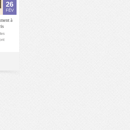
26
FÉV
ument à
ris
tes
ont