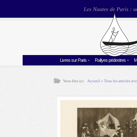
Les Nautes de Paris : u
Livres sur Paris
Rallyes pédestres
M
Vous êtes ici:
Accueil
» Tous les articles ave