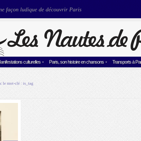
ne façon ludique de découvrir Paris
anifestations culturelles
Paris, son histoire en chansons
Transports à Par
c le mot-clé :
is_tag