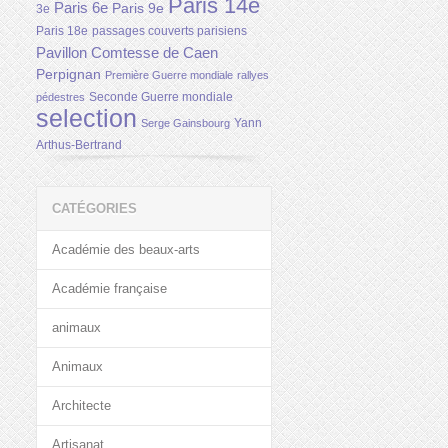
Paris 14e
Paris 6e
Paris 9e
3e
Paris 18e
passages couverts parisiens
Pavillon Comtesse de Caen
Perpignan
Première Guerre mondiale
rallyes
Seconde Guerre mondiale
pédestres
selection
Yann
Serge Gainsbourg
Arthus-Bertrand
CATÉGORIES
Académie des beaux-arts
Académie française
animaux
Animaux
Architecte
Artisanat