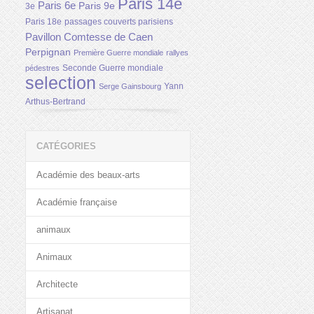
Paris 14e
Paris 6e
Paris 9e
3e
Paris 18e
passages couverts parisiens
Pavillon Comtesse de Caen
Perpignan
Première Guerre mondiale
rallyes
Seconde Guerre mondiale
pédestres
selection
Yann
Serge Gainsbourg
Arthus-Bertrand
CATÉGORIES
Académie des beaux-arts
Académie française
animaux
Animaux
Architecte
Artisanat