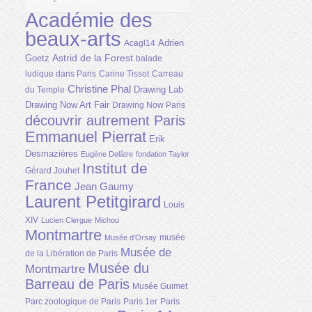
Académie des
beaux-arts
Adrien
Acagl14
Astrid de la Forest
Goetz
balade
ludique dans Paris
Carine Tissot
Carreau
Christine Phal
Drawing Lab
du Temple
Drawing Now Art Fair
Drawing Now Paris
découvrir autrement Paris
Emmanuel Pierrat
Erik
Desmazières
Eugène Delâtre
fondation Taylor
Institut de
Gérard Jouhet
France
Jean Gaumy
Laurent Petitgirard
Louis
XIV
Lucien Clergue
Michou
Montmartre
musée
Musée d'Orsay
Musée de
de la Libération de Paris
Musée du
Montmartre
Barreau de Paris
Musée Guimet
Parc zoologique de Paris
Paris 1er
Paris