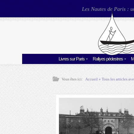
Les Nautes de Paris : u
Livres sur Paris
Rallyes pédestres
M
Vous êtes ici:
Accueil
» Tous les articles ave