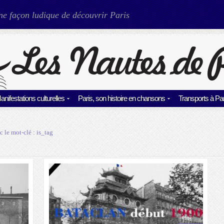
ne façon ludique de découvrir Paris
anifestations culturelles
Paris, son histoire en chansons
Transports à Par
c le mot-clé :
is_tag