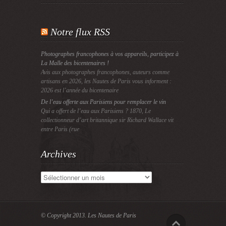
Notre flux RSS
Photographes francophones à vos appareils, participez à
La Malle des bicentenaires !
Avis aux photographes francophones, auteurs comme
artisans en 2026, les Nautes de Paris vous informent :
2026 est l’année du bicentenaire
De l’eau offerte aux Parisiens pour remplacer le vin
Qui a offert de l’eau aux Parisiens ? 1870, Le
collectionneur d’art britannique sir Richard Wallace vit
entre Paris (rue
Archives
Archives
© Copyright 2013.
Les Nautes de Paris