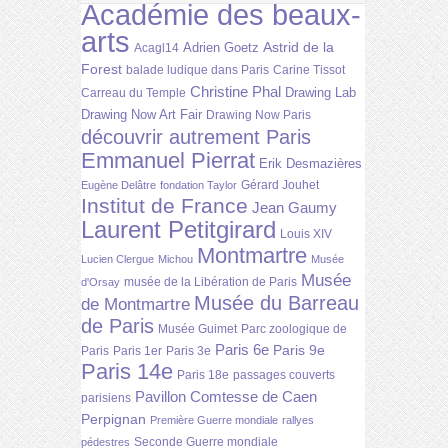
Académie des beaux-
arts
Astrid de la
Adrien Goetz
Acagl14
Forest
balade ludique dans Paris
Carine Tissot
Christine Phal
Drawing Lab
Carreau du Temple
Drawing Now Art Fair
Drawing Now Paris
découvrir autrement Paris
Emmanuel Pierrat
Erik Desmazières
Gérard Jouhet
Eugène Delâtre
fondation Taylor
Institut de France
Jean Gaumy
Laurent Petitgirard
Louis XIV
Montmartre
Lucien Clergue
Michou
Musée
Musée
musée de la Libération de Paris
d'Orsay
Musée du Barreau
de Montmartre
de Paris
Musée Guimet
Parc zoologique de
Paris 6e
Paris 9e
Paris
Paris 1er
Paris 3e
Paris 14e
Paris 18e
passages couverts
Pavillon Comtesse de Caen
parisiens
Perpignan
Première Guerre mondiale
rallyes
Seconde Guerre mondiale
pédestres