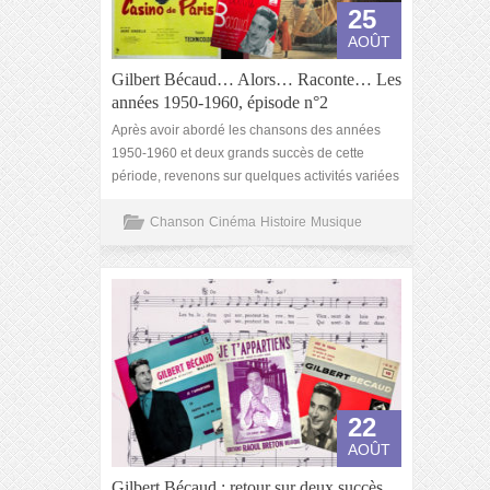
25
AOÛT
Gilbert Bécaud… Alors… Raconte… Les
années 1950-1960, épisode n°2
Après avoir abordé les chansons des années
1950-1960 et deux grands succès de cette
période, revenons sur quelques activités variées
Chanson
Cinéma
Histoire
Musique
22
AOÛT
Gilbert Bécaud : retour sur deux succès