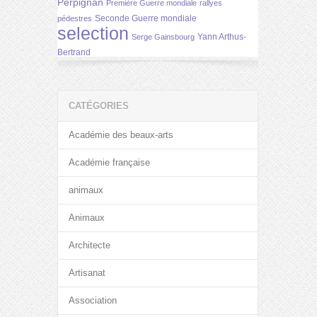
Perpignan
Première Guerre mondiale
rallyes
Seconde Guerre mondiale
pédestres
selection
Yann Arthus-
Serge Gainsbourg
Bertrand
CATÉGORIES
Académie des beaux-arts
Académie française
animaux
Animaux
Architecte
Artisanat
Association