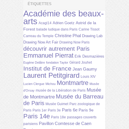
ÉTIQUETTES
Académie des beaux-
arts
Astrid de la
Adrien Goetz
Acagl14
Forest
balade ludique dans Paris
Carine Tissot
Christine Phal
Drawing Lab
Carreau du Temple
Drawing Now Art Fair
Drawing Now Paris
découvrir autrement Paris
Emmanuel Pierrat
Erik Desmazières
Gérard Jouhet
Eugène Delâtre
fondation Taylor
Institut de France
Jean Gaumy
Laurent Petitgirard
Louis XIV
Montmartre
Lucien Clergue
Michou
Musée
Musée
musée de la Libération de Paris
d'Orsay
Musée du Barreau
de Montmartre
de Paris
Musée Guimet
Parc zoologique de
Paris 6e
Paris 9e
Paris
Paris 1er
Paris 3e
Paris 14e
Paris 18e
passages couverts
Pavillon Comtesse de Caen
parisiens