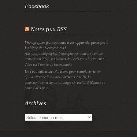
Facebook
Notre flux RSS
Photographes francophones à vos appareils, participez à
La Malle des bicentenaires !
Avis aux photographes francophones, auteurs comme
artisans en 2026, les Nautes de Paris vous informent :
2026 est l’année du bicentenaire
De l’eau offerte aux Parisiens pour remplacer le vin
Qui a offert de l’eau aux Parisiens ? 1870, Le
collectionneur d’art britannique sir Richard Wallace vit
entre Paris (rue
Archives
Archives