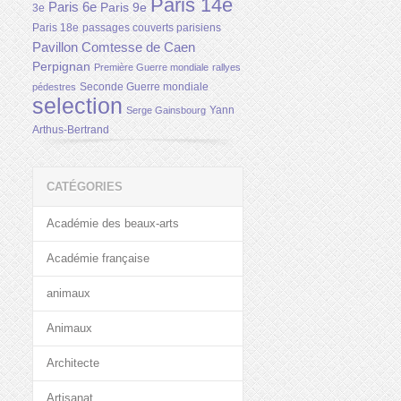
Paris 14e
Paris 6e
Paris 9e
3e
Paris 18e
passages couverts parisiens
Pavillon Comtesse de Caen
Perpignan
Première Guerre mondiale
rallyes
Seconde Guerre mondiale
pédestres
selection
Yann
Serge Gainsbourg
Arthus-Bertrand
CATÉGORIES
Académie des beaux-arts
Académie française
animaux
Animaux
Architecte
Artisanat