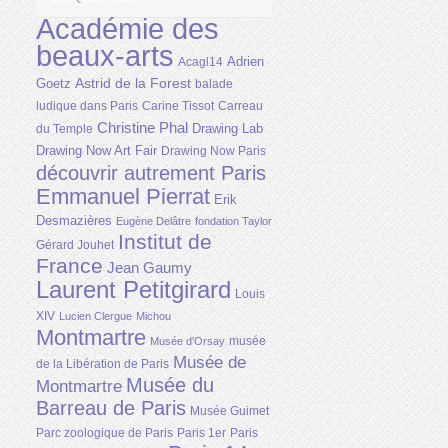
Académie des
beaux-arts
Adrien
Acagl14
Astrid de la Forest
Goetz
balade
ludique dans Paris
Carine Tissot
Carreau
Christine Phal
Drawing Lab
du Temple
Drawing Now Art Fair
Drawing Now Paris
découvrir autrement Paris
Emmanuel Pierrat
Erik
Desmazières
Eugène Delâtre
fondation Taylor
Institut de
Gérard Jouhet
France
Jean Gaumy
Laurent Petitgirard
Louis
XIV
Lucien Clergue
Michou
Montmartre
musée
Musée d'Orsay
Musée de
de la Libération de Paris
Musée du
Montmartre
Barreau de Paris
Musée Guimet
Parc zoologique de Paris
Paris 1er
Paris