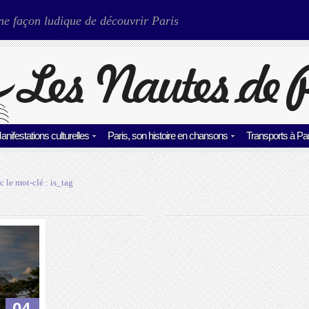
ne façon ludique de découvrir Paris
anifestations culturelles
Paris, son histoire en chansons
Transports à Par
c le mot-clé :
is_tag
04