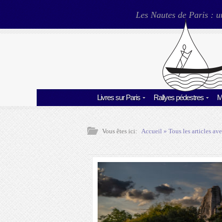
Les Nautes de Paris : u
Livres sur Paris
Rallyes pédestres
M
Vous êtes ici:
Accueil
» Tous les articles ave