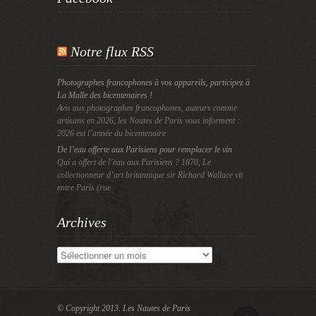
Notre flux RSS
Photographes francophones à vos appareils, participez à
La Malle des bicentenaires !
Avis aux photographes francophones, auteurs comme
artisans en 2026, les Nautes de Paris vous informent :
2026 est l’année du bicentenaire
De l’eau offerte aux Parisiens pour remplacer le vin
Qui a offert de l’eau aux Parisiens ? 1870, Le
collectionneur d’art britannique sir Richard Wallace vit
entre Paris (rue
Archives
Archives
© Copyright 2013.
Les Nautes de Paris