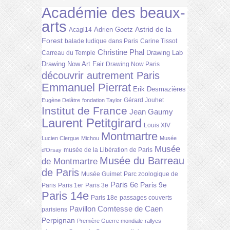
Académie des beaux-
arts
Astrid de la
Adrien Goetz
Acagl14
Forest
balade ludique dans Paris
Carine Tissot
Christine Phal
Drawing Lab
Carreau du Temple
Drawing Now Art Fair
Drawing Now Paris
découvrir autrement Paris
Emmanuel Pierrat
Erik Desmazières
Gérard Jouhet
Eugène Delâtre
fondation Taylor
Institut de France
Jean Gaumy
Laurent Petitgirard
Louis XIV
Montmartre
Lucien Clergue
Michou
Musée
Musée
musée de la Libération de Paris
d'Orsay
Musée du Barreau
de Montmartre
de Paris
Musée Guimet
Parc zoologique de
Paris 6e
Paris 9e
Paris
Paris 1er
Paris 3e
Paris 14e
Paris 18e
passages couverts
Pavillon Comtesse de Caen
parisiens
Perpignan
Première Guerre mondiale
rallyes