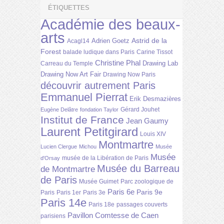
ÉTIQUETTES
Académie des beaux-
arts
Astrid de la
Adrien Goetz
Acagl14
Forest
balade ludique dans Paris
Carine Tissot
Christine Phal
Drawing Lab
Carreau du Temple
Drawing Now Art Fair
Drawing Now Paris
découvrir autrement Paris
Emmanuel Pierrat
Erik Desmazières
Gérard Jouhet
Eugène Delâtre
fondation Taylor
Institut de France
Jean Gaumy
Laurent Petitgirard
Louis XIV
Montmartre
Lucien Clergue
Michou
Musée
Musée
musée de la Libération de Paris
d'Orsay
Musée du Barreau
de Montmartre
de Paris
Musée Guimet
Parc zoologique de
Paris 6e
Paris 9e
Paris
Paris 1er
Paris 3e
Paris 14e
Paris 18e
passages couverts
Pavillon Comtesse de Caen
parisiens