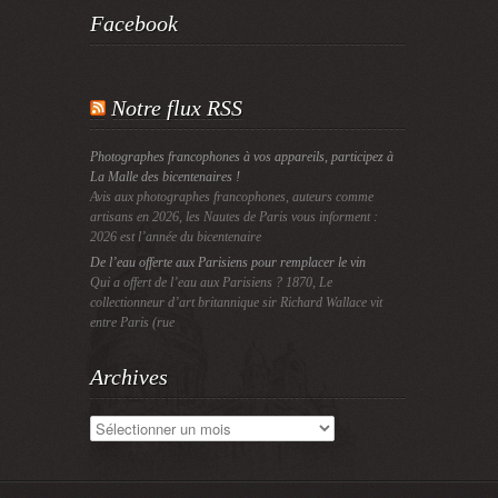
Facebook
Notre flux RSS
Photographes francophones à vos appareils, participez à
La Malle des bicentenaires !
Avis aux photographes francophones, auteurs comme
artisans en 2026, les Nautes de Paris vous informent :
2026 est l’année du bicentenaire
De l’eau offerte aux Parisiens pour remplacer le vin
Qui a offert de l’eau aux Parisiens ? 1870, Le
collectionneur d’art britannique sir Richard Wallace vit
entre Paris (rue
Archives
Archives