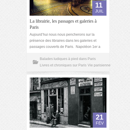
11
JUIL
La librairie, les passages et galeries à
Paris
Aujourd’hui nous nous pencherons sur la
présence des libraires dans les galeries et
passages couverts de Paris. Napoléon 1er a
Balades ludiques à pied dans Paris
Livres et chroniques sur Paris
Vie parisienne
21
FÉV