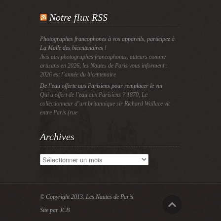
Notre flux RSS
Photographes francophones à vos appareils, participez à
La Malle des bicentenaires !
Avis aux photographes francophones, auteurs comme
artisans en 2026, les Nautes de Paris vous informent :
2026 est l’année du bicentenaire
De l’eau offerte aux Parisiens pour remplacer le vin
Qui a offert de l’eau aux Parisiens ? 1870, Le
collectionneur d’art britannique sir Richard Wallace vit
entre Paris (rue
Archives
Archives
© Copyright 2013.
Les Nautes de Paris
Site par JCB