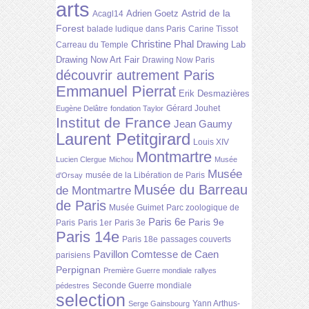
arts
Astrid de la
Adrien Goetz
Acagl14
Forest
balade ludique dans Paris
Carine Tissot
Christine Phal
Drawing Lab
Carreau du Temple
Drawing Now Art Fair
Drawing Now Paris
découvrir autrement Paris
Emmanuel Pierrat
Erik Desmazières
Gérard Jouhet
Eugène Delâtre
fondation Taylor
Institut de France
Jean Gaumy
Laurent Petitgirard
Louis XIV
Montmartre
Lucien Clergue
Michou
Musée
Musée
musée de la Libération de Paris
d'Orsay
Musée du Barreau
de Montmartre
de Paris
Musée Guimet
Parc zoologique de
Paris 6e
Paris 9e
Paris
Paris 1er
Paris 3e
Paris 14e
Paris 18e
passages couverts
Pavillon Comtesse de Caen
parisiens
Perpignan
Première Guerre mondiale
rallyes
Seconde Guerre mondiale
pédestres
selection
Yann Arthus-
Serge Gainsbourg