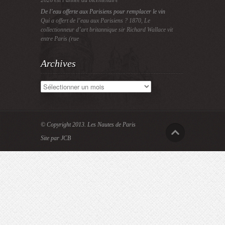
2026 est l’année du bicentenaire
De l’eau offerte aux Parisiens pour remplacer le vin
Qui a offert de l’eau aux Parisiens ? 1870, Le
collectionneur d’art britannique sir Richard Wallace vit
entre Paris (rue
Archives
Archives
© Copyright 2013.
Les Nautes de Paris
Site par JCB