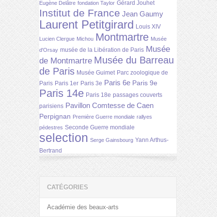
Gérard Jouhet
Eugène Delâtre
fondation Taylor
Institut de France
Jean Gaumy
Laurent Petitgirard
Louis XIV
Montmartre
Lucien Clergue
Michou
Musée
Musée
musée de la Libération de Paris
d'Orsay
Musée du Barreau
de Montmartre
de Paris
Musée Guimet
Parc zoologique de
Paris 6e
Paris 9e
Paris
Paris 1er
Paris 3e
Paris 14e
Paris 18e
passages couverts
Pavillon Comtesse de Caen
parisiens
Perpignan
Première Guerre mondiale
rallyes
Seconde Guerre mondiale
pédestres
selection
Yann Arthus-
Serge Gainsbourg
Bertrand
CATÉGORIES
Académie des beaux-arts