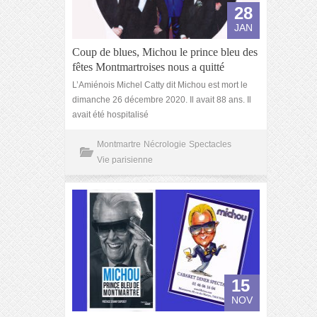
28
JAN
Coup de blues, Michou le prince bleu des
fêtes Montmartroises nous a quitté
L’Amiénois Michel Catty dit Michou est mort le
dimanche 26 décembre 2020. Il avait 88 ans. Il
avait été hospitalisé
Montmartre
Nécrologie
Spectacles
Vie parisienne
15
NOV