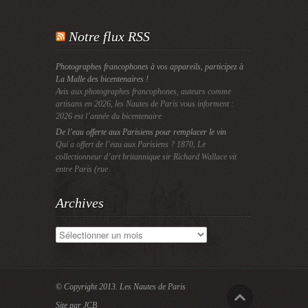
Notre flux RSS
Photographes francophones à vos appareils, participez à
La Malle des bicentenaires !
Avis aux photographes francophones, auteurs comme
artisans en 2026, les Nautes de Paris vous informent :
2026 est l’année du bicentenaire
De l’eau offerte aux Parisiens pour remplacer le vin
Qui a offert de l’eau aux Parisiens ? 1870, Le
collectionneur d’art britannique sir Richard Wallace vit
entre Paris (rue
Archives
Archives
© Copyright 2013.
Les Nautes de Paris
Site par JCB