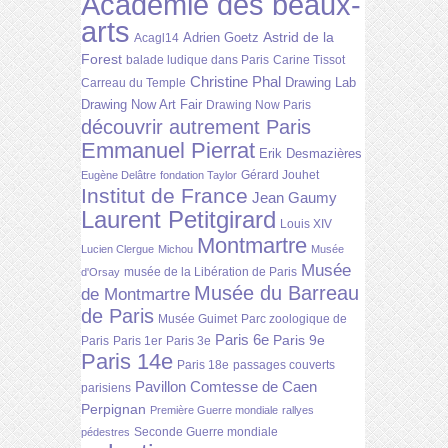
Académie des beaux-
arts
Astrid de la
Adrien Goetz
Acagl14
Forest
balade ludique dans Paris
Carine Tissot
Christine Phal
Drawing Lab
Carreau du Temple
Drawing Now Art Fair
Drawing Now Paris
découvrir autrement Paris
Emmanuel Pierrat
Erik Desmazières
Gérard Jouhet
Eugène Delâtre
fondation Taylor
Institut de France
Jean Gaumy
Laurent Petitgirard
Louis XIV
Montmartre
Lucien Clergue
Michou
Musée
Musée
musée de la Libération de Paris
d'Orsay
Musée du Barreau
de Montmartre
de Paris
Musée Guimet
Parc zoologique de
Paris 6e
Paris 9e
Paris
Paris 1er
Paris 3e
Paris 14e
Paris 18e
passages couverts
Pavillon Comtesse de Caen
parisiens
Perpignan
Première Guerre mondiale
rallyes
Seconde Guerre mondiale
pédestres