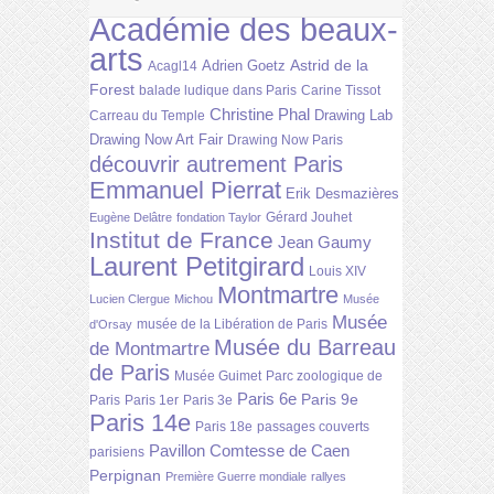
Académie des beaux-
arts
Astrid de la
Adrien Goetz
Acagl14
Forest
balade ludique dans Paris
Carine Tissot
Christine Phal
Drawing Lab
Carreau du Temple
Drawing Now Art Fair
Drawing Now Paris
découvrir autrement Paris
Emmanuel Pierrat
Erik Desmazières
Gérard Jouhet
Eugène Delâtre
fondation Taylor
Institut de France
Jean Gaumy
Laurent Petitgirard
Louis XIV
Montmartre
Lucien Clergue
Michou
Musée
Musée
musée de la Libération de Paris
d'Orsay
Musée du Barreau
de Montmartre
de Paris
Musée Guimet
Parc zoologique de
Paris 6e
Paris 9e
Paris
Paris 1er
Paris 3e
Paris 14e
Paris 18e
passages couverts
Pavillon Comtesse de Caen
parisiens
Perpignan
Première Guerre mondiale
rallyes