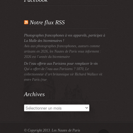
Notre flux RSS
Photographes francophones à vos appareils, participez à
La Malle des bicentenaires !
Avis aux photographes francophones, auteurs comme
artisans en 2026, les Nautes de Paris vous informent :
2026 est l’année du bicentenaire
De l’eau offerte aux Parisiens pour remplacer le vin
Qui a offert de l’eau aux Parisiens ? 1870, Le
collectionneur d’art britannique sir Richard Wallace vit
entre Paris (rue
Archives
Archives
© Copyright 2013.
Les Nautes de Paris